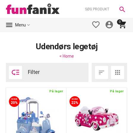

0





Menu
Udendørs legetøj
< Home

Filter


På lager
På lager
GEMME
GEMME
20%
22%