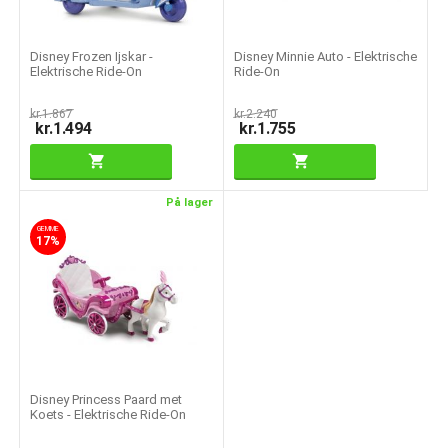
Disney Frozen Ijskar -
Disney Minnie Auto - Elektrische
Elektrische Ride-On
Ride-On
kr.
1.867
kr.
2.240
kr.
1.494
kr.
1.755
På lager
GEMME
17%
Disney Princess Paard met
Koets - Elektrische Ride-On