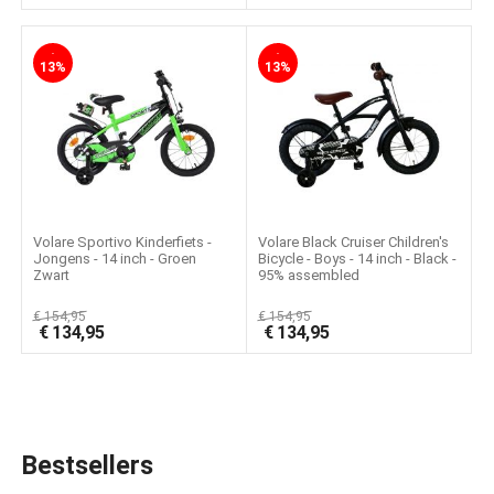
-
-
13%
13%
Volare Sportivo Kinderfiets -
Volare Black Cruiser Children's
Jongens - 14 inch - Groen
Bicycle - Boys - 14 inch - Black -
Zwart
95% assembled
€
154,95
€
154,95
€
134,95
€
134,95
Bestsellers