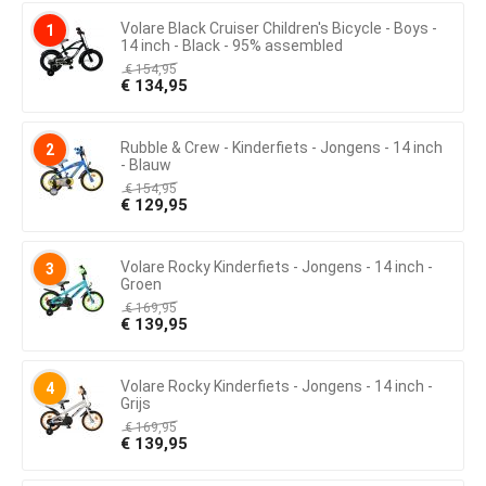
Volare Black Cruiser Children's Bicycle - Boys -
1
14 inch - Black - 95% assembled
€
154,95
€
134,95
Rubble & Crew - Kinderfiets - Jongens - 14 inch
2
- Blauw
€
154,95
€
129,95
Volare Rocky Kinderfiets - Jongens - 14 inch -
3
Groen
€
169,95
€
139,95
Volare Rocky Kinderfiets - Jongens - 14 inch -
4
Grijs
€
169,95
€
139,95