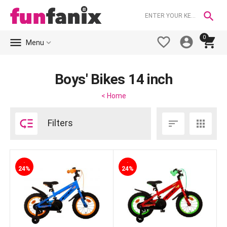

0





Menu
Boys' Bikes 14 inch
< Home

Filters


-
-
24%
24%