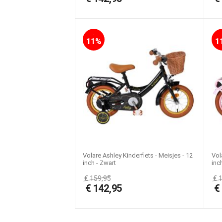
-
11%
1
Volare Ashley Kinderfiets - Meisjes - 12
Vol
inch - Zwart
inc
€
159,95
€
€
142,95