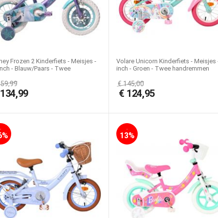
ney Frozen 2 Kinderfiets - Meisjes -
Volare Unicorn Kinderfiets - Meisjes 
inch - Blauw/Paars - Twee
inch - Groen - Twee handremmen
ndremmen
159,99
€
145,00
€
134,99
€
124,95
-
-
6%
13%