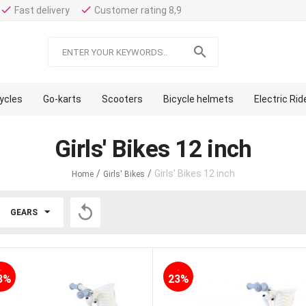
done
done
Fast delivery
Customer rating 8,9

cycles
Go-karts
Scooters
Bicycle helmets
Electric Ri
Girls' Bikes 12 inch
/
/
Girls' Bikes 12 inch
Home
Girls' Bikes

GEARS
-
-
3%
23%