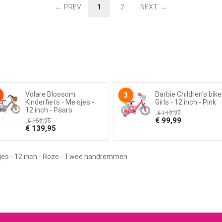
PREV
1
2
NEXT
Volare Blossom
Barbie Children's bike
3
Kinderfiets - Meisjes -
Girls - 12 inch - Pink
12 inch - Paars
€
119,99
€
99,99
€
159,95
€
139,95
eisjes - 12 inch - Roze - Twee handremmen