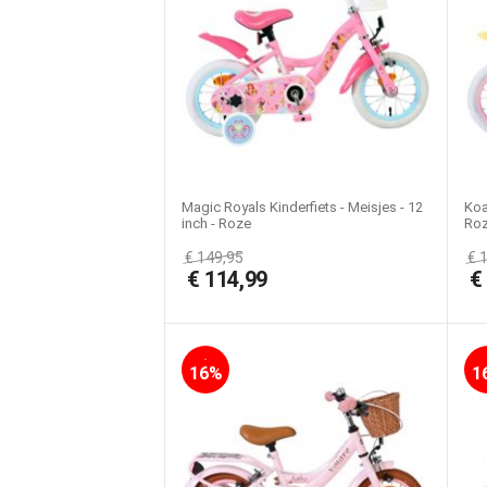
Magic Royals Kinderfiets - Meisjes - 12
Koa
inch - Roze
Roz
€
149,95
€
€
114,99
-
16%
1