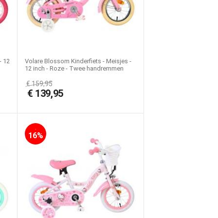
- 12
Volare Blossom Kinderfiets - Meisjes -
12 inch - Roze - Twee handremmen
€
159,95
€
139,95
-
16%