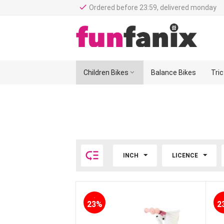
done
Ordered before 23:59, delivered monday
Children Bikes

Balance Bikes
Tri

INCH
LICENCE
-
23%
2