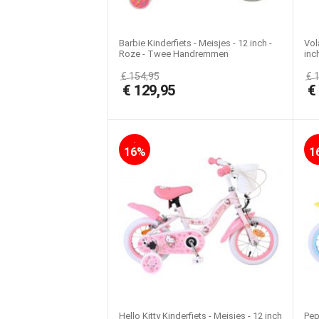
Barbie Kinderfiets - Meisjes - 12 inch -
Vol
Roze - Twee Handremmen
inc
€
154,95
€
€
129,95
-
16%
1
Hello Kitty Kinderfiets - Meisjes - 12 inch
Pep