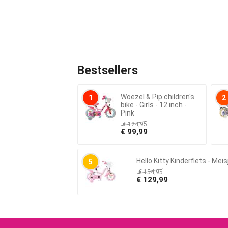
Bestsellers
Woezel & Pip children's
1
2
bike - Girls - 12 inch -
Pink
€
124,95
€
99,99
Hello Kitty Kinderfiets - M
5
€
154,95
€
129,99