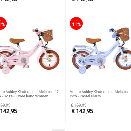
-
-
1%
11%
are Ashley Kinderfiets - Meisjes - 12
Volare Ashley Kinderfiets - Meisjes -
h - Roze - Twee handremmen
inch - Pastel Blauw
159,95
€
159,95
€
142,95
€
142,95