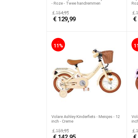
- Roze - Twee handremmen
Ro
€
154,95
€
€
129,99
-
11%
1
Volare Ashley Kinderfiets - Meisjes - 12
Vol
inch - Creme
inc
€
159,95
€
€
142,95