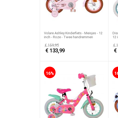
Volare Ashley Kinderfiets - Meisjes - 12
Dis
inch - Roze - Twee handremmen
12 
ha
€
159,95
€
€
133,99
-
16%
1