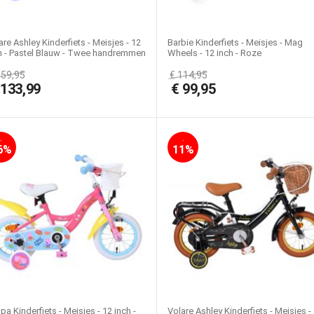
are Ashley Kinderfiets - Meisjes - 12
Barbie Kinderfiets - Meisjes - Mag
h - Pastel Blauw - Twee handremmen
Wheels - 12 inch - Roze
159,95
€
114,95
€
133,99
€
99,95
-
-
6%
11%
pa Kinderfiets - Meisjes - 12 inch -
Volare Ashley Kinderfiets - Meisjes -