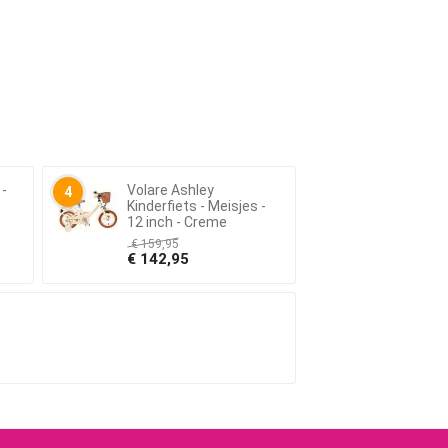
 -
Volare Ashley
4
Kinderfiets - Meisjes -
12 inch - Creme
€
159,95
€
142,95