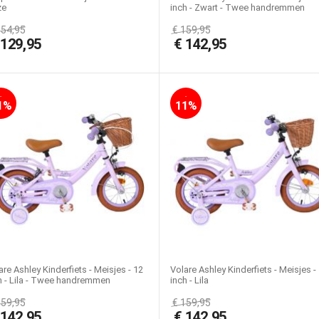
ze
inch - Zwart - Twee handremmen
154,95
€
159,95
€
129,95
€
142,95
-
-
1%
11%
are Ashley Kinderfiets - Meisjes - 12
Volare Ashley Kinderfiets - Meisjes -
h - Lila - Twee handremmen
inch - Lila
159,95
€
159,95
€
142,95
€
142,95