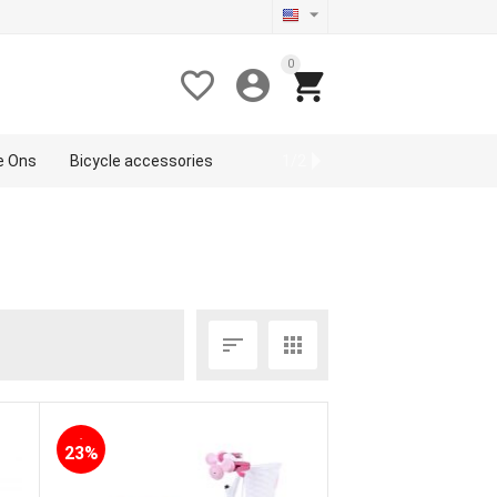
0



de Ons
Bicycle accessories
Sport
1/2


-
23%