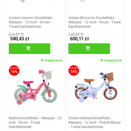
Volare Unicorn Kinderfiets -
Volare Blossom Kinderfiets -
Meisjes - 12 inch - Groen -
Meisjes - 12 inch - Roze - Twee
Twee handremmen
handremmen
673,57
zł
743,02
zł
580,43
zł
650,11
zł
W magazynie
W magazynie
OSZCZĘDZASZ
OSZCZĘDZASZ
16%
16%
Barbie Kinderfiets - Meisjes - 12
Volare Ashley Kinderfiets -
inch - Roze - Twee
Meisjes - 12 inch - Pastel Blauw
Handremmen
- Twee handremmen