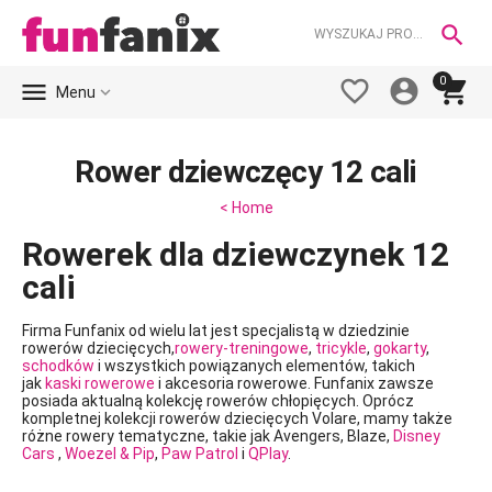

0





Menu
Rower dziewczęcy 12 cali
< Home
Rowerek dla dziewczynek 12
cali
Firma Funfanix od wielu lat jest specjalistą w dziedzinie
rowerów dziecięcych,
rowery-treningowe
,
tricykle
,
gokarty
,
schodków
i wszystkich powiązanych elementów, takich
jak
kaski rowerowe
i akcesoria rowerowe. Funfanix zawsze
posiada aktualną kolekcję rowerów chłopięcych. Oprócz
kompletnej kolekcji rowerów dziecięcych Volare, mamy także
różne rowery tematyczne, takie jak Avengers, Blaze,
Disney
Cars
,
Woezel & Pip
,
Paw Patrol
i
QPlay
.