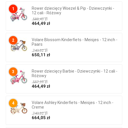
Rower dziecięcy Woezel & Pip - Dziewczynki -
1
12 cali - Różowy
580,43
zł
464,49
zł
Volare Blossom Kinderfiets - Meisjes - 12 inch -
2
Paars
743,02
zł
650,11
zł
Rower dziecięcy Barbie - Dziewczynki - 12 cali -
3
Różowy
557,39
zł
464,49
zł
Volare Ashley Kinderfiets - Meisjes - 12 inch -
4
Creme
743,02
zł
664,05
zł