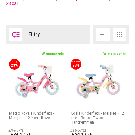
28 cali

Filtry


W magazynie
W magazynie
OSZCZĘDZASZ
OSZCZĘDZASZ
23%
23%
Magic Royals Kinderfiets -
Koala Kinderfiets - Meisjes - 12
Meisjes - 12 inch - Roze
inch - Roze - Twee
Handremmen
696,57
zł
696,57
zł
534,17
zł
534,17
zł