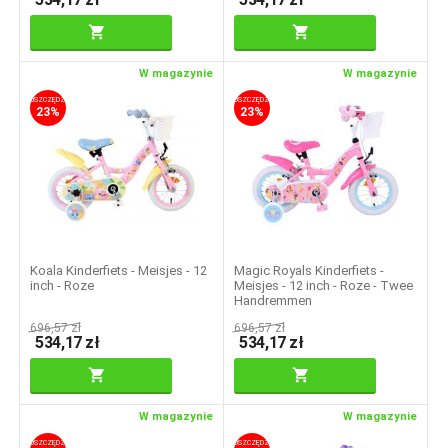
W magazynie
W magazynie
OSZCZĘDZASZ
OSZCZĘDZASZ
23%
23%
Koala Kinderfiets - Meisjes - 12
Magic Royals Kinderfiets -
inch - Roze
Meisjes - 12 inch - Roze - Twee
Handremmen
696,57
zł
696,57
zł
534,17
zł
534,17
zł
W magazynie
W magazynie
OSZCZĘDZASZ
OSZCZĘDZASZ