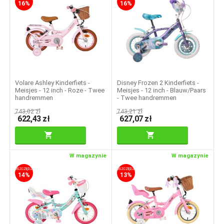
16%
16%
Volare Ashley Kinderfiets -
Disney Frozen 2 Kinderfiets -
Meisjes - 12 inch - Roze - Twee
Meisjes - 12 inch - Blauw/Paars
handremmen
- Twee handremmen
743,02
zł
743,21
zł
622,43
zł
627,07
zł
W magazynie
W magazynie
OSZCZĘDZASZ
OSZCZĘDZASZ
14%
13%