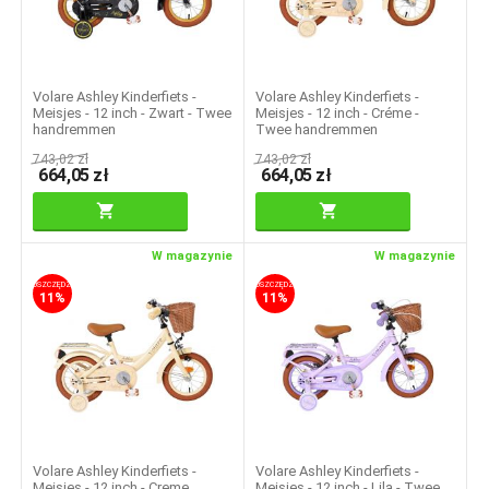
Volare Ashley Kinderfiets -
Volare Ashley Kinderfiets -
Meisjes - 12 inch - Zwart - Twee
Meisjes - 12 inch - Créme -
handremmen
Twee handremmen
743,02
zł
743,02
zł
664,05
zł
664,05
zł
W magazynie
W magazynie
OSZCZĘDZASZ
OSZCZĘDZASZ
11%
11%
Volare Ashley Kinderfiets -
Volare Ashley Kinderfiets -
Meisjes - 12 inch - Creme
Meisjes - 12 inch - Lila - Twee