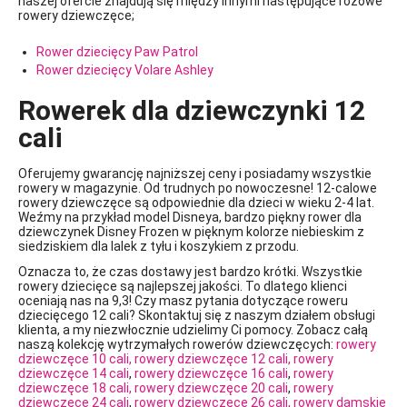
naszej ofercie znajdują się między innymi następujące różowe
rowery dziewczęce;
Rower dziecięcy Paw Patrol
Rower dziecięcy Volare Ashley
Rowerek dla dziewczynki 12
cali
Oferujemy gwarancję najniższej ceny i posiadamy wszystkie
rowery w magazynie. Od trudnych po nowoczesne! 12-calowe
rowery dziewczęce są odpowiednie dla dzieci w wieku 2-4 lat.
Weźmy na przykład model Disneya, bardzo piękny rower dla
dziewczynek Disney Frozen w pięknym kolorze niebieskim z
siedziskiem dla lalek z tyłu i koszykiem z przodu.
Oznacza to, że czas dostawy jest bardzo krótki. Wszystkie
rowery dziecięce są najlepszej jakości. To dlatego klienci
oceniają nas na 9,3! Czy masz pytania dotyczące roweru
dziecięcego 12 cali? Skontaktuj się z naszym działem obsługi
klienta, a my niezwłocznie udzielimy Ci pomocy. Zobacz całą
naszą kolekcję wytrzymałych rowerów dziewczęcych:
rowery
dziewczęce 10 cali,
rowery dziewczęce 12 cali,
rowery
dziewczęce 14 cali
,
rowery dziewczęce 16 cali
,
rowery
dziewczęce 18 cali,
rowery dziewczęce 20 cali
,
rowery
dziewczęce 24 cali
,
rowery dziewczęce 26 cali,
rowery damskie