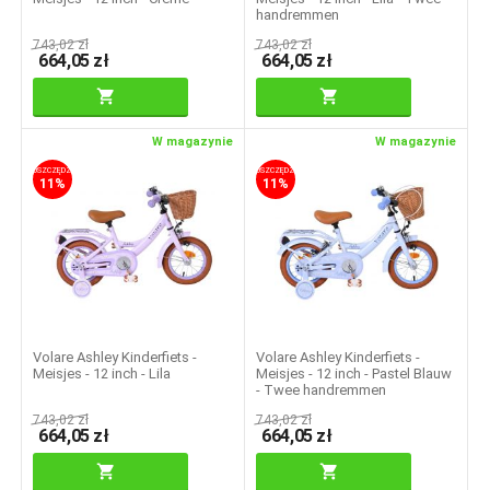
handremmen
743,02
zł
743,02
zł
664,05
zł
664,05
zł
W magazynie
W magazynie
OSZCZĘDZASZ
OSZCZĘDZASZ
11%
11%
Volare Ashley Kinderfiets -
Volare Ashley Kinderfiets -
Meisjes - 12 inch - Lila
Meisjes - 12 inch - Pastel Blauw
- Twee handremmen
743,02
zł
743,02
zł
664,05
zł
664,05
zł