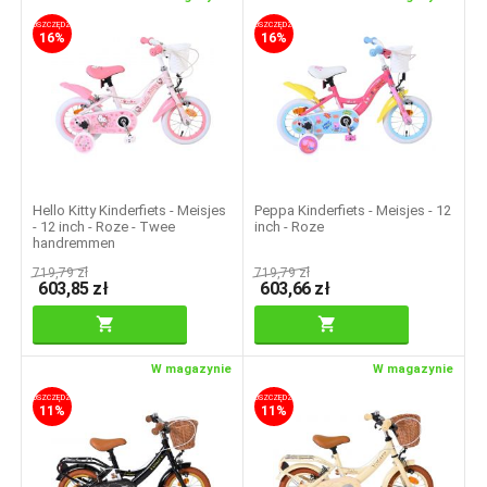
OSZCZĘDZASZ
OSZCZĘDZASZ
16%
16%
Hello Kitty Kinderfiets - Meisjes
Peppa Kinderfiets - Meisjes - 12
- 12 inch - Roze - Twee
inch - Roze
handremmen
719,79
zł
719,79
zł
603,85
zł
603,66
zł
W magazynie
W magazynie
OSZCZĘDZASZ
OSZCZĘDZASZ
11%
11%