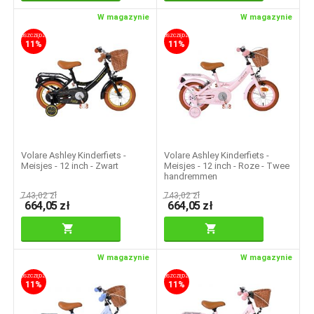
W magazynie
W magazynie
OSZCZĘDZASZ
OSZCZĘDZASZ
11%
11%
Volare Ashley Kinderfiets -
Volare Ashley Kinderfiets -
Meisjes - 12 inch - Zwart
Meisjes - 12 inch - Roze - Twee
handremmen
743,02
zł
743,02
zł
664,05
zł
664,05
zł
W magazynie
W magazynie
OSZCZĘDZASZ
OSZCZĘDZASZ
11%
11%