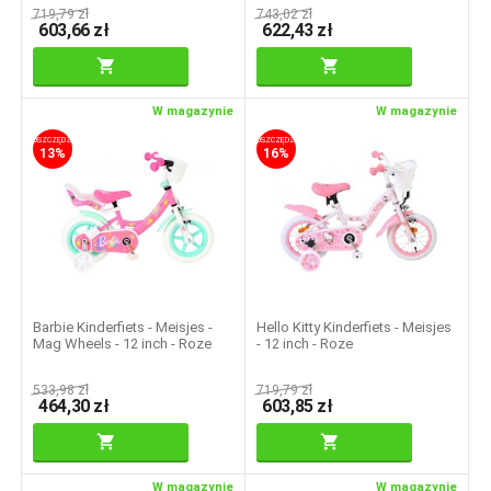
719,79
zł
743,02
zł
603,66
zł
622,43
zł
W magazynie
W magazynie
OSZCZĘDZASZ
OSZCZĘDZASZ
13%
16%
Barbie Kinderfiets - Meisjes -
Hello Kitty Kinderfiets - Meisjes
Mag Wheels - 12 inch - Roze
- 12 inch - Roze
533,98
zł
719,79
zł
464,30
zł
603,85
zł
W magazynie
W magazynie