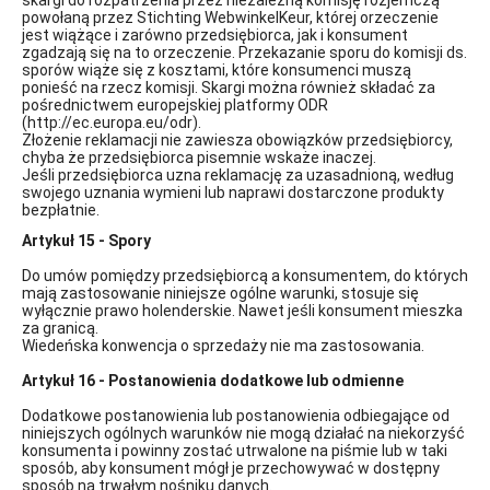
skargi do rozpatrzenia przez niezależną komisję rozjemczą
powołaną przez Stichting WebwinkelKeur, której orzeczenie
jest wiążące i zarówno przedsiębiorca, jak i konsument
zgadzają się na to orzeczenie. Przekazanie sporu do komisji ds.
sporów wiąże się z kosztami, które konsumenci muszą
ponieść na rzecz komisji. Skargi można również składać za
pośrednictwem europejskiej platformy ODR
(http://ec.europa.eu/odr).
Złożenie reklamacji nie zawiesza obowiązków przedsiębiorcy,
chyba że przedsiębiorca pisemnie wskaże inaczej.
Jeśli przedsiębiorca uzna reklamację za uzasadnioną, według
swojego uznania wymieni lub naprawi dostarczone produkty
bezpłatnie.
Artykuł 15 - Spory
Do umów pomiędzy przedsiębiorcą a konsumentem, do których
mają zastosowanie niniejsze ogólne warunki, stosuje się
wyłącznie prawo holenderskie. Nawet jeśli konsument mieszka
za granicą.
Wiedeńska konwencja o sprzedaży nie ma zastosowania.
Artykuł 16 - Postanowienia dodatkowe lub odmienne
Dodatkowe postanowienia lub postanowienia odbiegające od
niniejszych ogólnych warunków nie mogą działać na niekorzyść
konsumenta i powinny zostać utrwalone na piśmie lub w taki
sposób, aby konsument mógł je przechowywać w dostępny
sposób na trwałym nośniku danych.