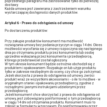
poprzedniego paragrafu ma zastosowanie tylko do pierwszej
dostawy.
Każda umowa jest zawierana z zastrzeżeniem warunku
wystarczającej dostępności danych produktów.
Artykuł 6 - Prawo do odstąpienia od umowy
Po dostarczeniu produktów:
Przy zakupie produktów konsument ma możliwość
rozwiązania umowy bez podania przyczyn w ciągu 14 dni. Okres
możliwości wycofania się z umowy rozpoczyna się następnego
dnia po otrzymaniu produktu przez konsumenta lub osobę
uprzednio wskazaną przez konsumenta i przedsiębiorcę,
którego przedstawiciel został ogłoszony.
W tym okresie konsument będzie ostrożnie obchodził się z
produktem i opakowaniem. Rozpakuje on lub użyje produktu
tylko w zakresie niezbędnym do oceny, czy chce go zatrzymać.
Jeżeli skorzysta z prawa do odstąpienia od umowy, zwróci
produkt wraz ze wszystkimi akcesoriami i - o ile to możliwe - w
oryginalnym stanie i opakowaniu przedsiębiorcy, zgodnie z
rozsądnymi i jasnymi instrukcjami udzielonymi przez
przedsiębiorcę.
Jeżeli konsument chce skorzystać z prawa do odstąpienia od
umowy, jest zobowiązany poinformować o tym przedsiębiorcę
w ciągu 14 dni od otrzymania produktu. Konsument musi to
zgłosić w formularzu wzorcowym. Po poinformowaniu przez