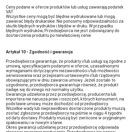
Ceny podane w ofercie produktów lub usług zawierają podatek
VAT.
Wszystkie ceny mogą być błędnie wydrukowane lub mogą
zawierać błędy drukarskie. Nie ponosimy odpowiedzialności za
skutki błędnych wydruków i błędów w druku. W przypadku
błędnych wydruków, Przedsiębiorca nie jest zobowiązany do
dostarczenia produktu po niewłaściwej cenie.
Artykuł 10 - Zgodność i gwarancja
Przedsiębiorca gwarantuje, że produkty i/lub usługi są zgodne z
umową, specyfikacjami podanymi w ofercie, uzasadnionymi
wymaganiami dotyczącymi niezawodności i/lub możliwości
serwisowania oraz przepisami ustawowymi i/lub rządowymi
obowiązującymi w dniu zawarcia umowy. Jeżeli zostało to
uzgodnione, przedsiębiorca gwarantuje również, że produkt
nadaje się do innego niż normalny użytku.
Gwarancja udzielona przez przedsiębiorcę, producenta lub
importera nie narusza praw i roszczeń, których konsument, na
podstawie umowy, może dochodzić od przedsiębiorcy.
Wszelkie wady lub nieprawidłowo dostarczone produkty muszą
zostać zgłoszone przedsiębiorcy na piśmie w ciągu 4 tygodni
od daty dostawy. Produkty muszą być zwrócone w oryginalnym
opakowaniu i w nowym stanie.
Okres gwarancji udzielanej przez przedsiębiorcę odpowiada