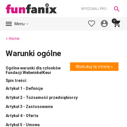

0





Menu
< Home
Warunki ogólne
Wydrukuj tę stronę »
Ogólne warunki dla członków
Fundacji WebwinkelKeur
Spis treści:
Artykuł 1 - Definicje
Artykuł 2 - Tożsamość przedsiębiorcy
Artykuł 3 - Zastosowanie
Artykuł 4 - Oferta
Artykuł 5 - Umowa