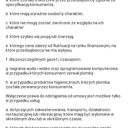
a. które zostały stworzone przez przedsiębiorcę zgodnie ze
specyfikacją konsumenta;
b. które mają wyraźnie osobisty charakter;
c. które nie mogą zostać zwrócone ze względu na ich
charakter
d. które szybko się psują lub starzeją;
e. którego cena zależy od fluktuacji na rynku finansowym, na
które przedsiębiorca nie ma wpływu;
f. dla poszczególnych gazet i czasopism
g. nagrania audio i wideo oraz oprogramowanie komputerowe,
w przypadku których konsument zerwał plombę
h. w przypadku produktów higienicznych, których plomba
została zerwana przez konsumenta.
Wyłączenie prawa do odstąpienia od umowy jest możliwe tylko
w przypadku usług:
a. dotyczących zakwaterowania, transportu, działalności
restauracyjnej lub rekreacyjnej, które mają być wykonane w
określonym dniu lub w określonym czasie;