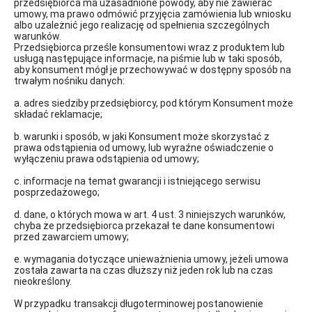
przedsiębiorca ma uzasadnione powody, aby nie zawierać
umowy, ma prawo odmówić przyjęcia zamówienia lub wniosku
albo uzależnić jego realizację od spełnienia szczególnych
warunków.
Przedsiębiorca prześle konsumentowi wraz z produktem lub
usługą następujące informacje, na piśmie lub w taki sposób,
aby konsument mógł je przechowywać w dostępny sposób na
trwałym nośniku danych:
a. adres siedziby przedsiębiorcy, pod którym Konsument może
składać reklamacje;
b. warunki i sposób, w jaki Konsument może skorzystać z
prawa odstąpienia od umowy, lub wyraźne oświadczenie o
wyłączeniu prawa odstąpienia od umowy;
c. informacje na temat gwarancji i istniejącego serwisu
posprzedażowego;
d. dane, o których mowa w art. 4 ust. 3 niniejszych warunków,
chyba że przedsiębiorca przekazał te dane konsumentowi
przed zawarciem umowy;
e. wymagania dotyczące unieważnienia umowy, jeżeli umowa
została zawarta na czas dłuższy niż jeden rok lub na czas
nieokreślony.
W przypadku transakcji długoterminowej postanowienie