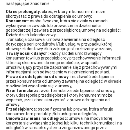
następujące znaczenie:
Okres prolongaty:
okres, w którym konsument może
skorzystać z prawa do odstąpienia od umowy;
Konsument:
osoba fizyczna, która nie działa w ramach
wykonywania zawodu lub prowadzenia działalności
gospodarczej i zawiera z przedsiębiorcą umowę na odległość;
Dzień:
dzień kalendarzowy;
Transakcja czasowa: umowa zawierana na odległość
dotycząca serii produktów i/lub usług, w przypadku której
obowiązek dostawy i/lub zakupu jest rozłożony w czasie;
Trwały nośnik danych:
każdy środek umożliwiający
konsumentowi lub przedsiębiorcy przechowywanie informacji,
które są skierowane do niego osobiście, w sposób
umożliwiający przyszłe zapoznanie się z przechowywanymi
informacjami i ich odtworzenie w niezmienionej postaci.
Prawo do odstąpienia od umowy:
możliwość odstąpienia
przez konsumenta od umowy zawartej na odległość w okresie
możliwości wycofania się z umowy;
Wzór formularza:
wzór formularza odstąpienia od umowy,
który udostępnia przedsiębiorca i który konsument może
wypełnić, jeżeli chce skorzystać z prawa odstąpienia od
umowy.
Przedsiębiorca:
osoba fizyczna lub prawna, która oferuje
konsumentom produkty i/lub usługi na odległość;
Umowa zawierana na odległość:
umowa, na mocy której
korzysta się wyłącznie z jednej lub kilku technik komunikacji na
odległość w ramach systemu zorganizowanego przez