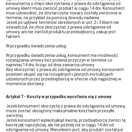
konsumenta o chęci skorzystania z prawa do odstąpienia od
umowy, klient musi zwrócić produkt w ciągu 14 dni. Konsument
musi udowodnić, że dostarczone towary zostały zwrócone w
terminie, na przykład za pomocą dowodu nadania.
Jeżeli po upływie terminów określonych w ust. 2 i 3 klient nie
oświadczył, że chce skorzystać z prawa odstąpienia od
umowy, ani nie zwrócił produktu przedsiębiorcy, zakup jest
faktem.
W przypadku świadczenia usług:
W przypadku świadczenia usług, konsument ma możliwość
rozwiązania umowy bez podania przyczyn w terminie co
najmniej 14 dni, licząc od dnia zawarcia umowy.
Aby skorzystać z prawa do odstąpienia od umowy, konsument
powinien skupić się na rozsądnych i jasnych instrukcjach
udzielonych przez przedsiębiorcę w ofercie i/lub najpóźniej w
momencie dostawy.
Artykuł 7 - Koszty w przypadku wycofania się z umowy
Jeżeli konsument skorzysta z prawa do odstąpienia od umowy,
może zostać obciążony maksymalnie kosztami przesyłki
zwrotnej.
Jeżeli konsument wpłacił jakąś kwotę, przedsiębiorca zwróci tę
kwotę jak najszybciej, ale nie później niż w ciągu 14 dni od
odstąpienia od umowy. Warunkiem jest, aby produkt został już