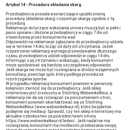
Artykuł 14 - Procedura składania skarg
Przedsiębiorca posiada wystarczająco upublicznioną
procedurę składania skarg i rozpatruje skargę zgodnie z tą
procedurą.
Reklamacje dotyczące wykonania umowy muszą być w pełni i
jasno opisane i złożone przedsiębiorcy w ciągu 7 dni od
stwierdzenia przez konsumenta wad.
Odpowiedzi na reklamacje zgłaszane do przedsiębiorcy udziela
się w terminie 14 dni, licząc od daty ich otrzymania. Jeżeli
rozpatrzenie reklamacji wymaga przewidywalnie dłuższego
czasu, przedsiębiorca udzieli odpowiedzi w ciągu 14 dni,
informując o jej otrzymaniu i wskazując, kiedy konsument
może spodziewać się bardziej szczegółowej odpowiedzi.
Jeśli skarga nie może być rozwiązana w drodze wzajemnych
konsultacji, powstaje spór, który podlega procedurze
rozstrzygania sporów.
W przypadku reklamacji konsument powinien w pierwszej
kolejności zwrócić się do przedsiębiorcy. Jeśli sklep
internetowy jest zrzeszony w Stichting WebwinkelKeur, a
reklamacji nie da się rozwiązać za porozumieniem stron,
konsument powinien skontaktować się ze Stichting
WebwinkelKeur (www.webwinkelkeur.nl), które bezpłatnie
podejmie się mediacji. Sprawdź, czy ten sklep internetowy ma
aktualne członkostwo za pośrednictwem strony
https://www.webwinkelkeur.nl/leden/. Jeśli nadal nie ma
rozwiązania, konsument ma możliwość przekazania swojej