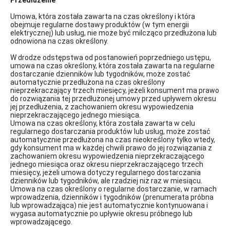
Przedłużenie
Umowa, która została zawarta na czas określony i która
obejmuje regularne dostawy produktów (w tym energii
elektrycznej) lub usług, nie może być milcząco przedłużona lub
odnowiona na czas określony.
W drodze odstępstwa od postanowień poprzedniego ustępu,
umowa na czas określony, która została zawarta na regularne
dostarczanie dzienników lub tygodników, może zostać
automatycznie przedłużona na czas określony
nieprzekraczający trzech miesięcy, jeżeli konsument ma prawo
do rozwiązania tej przedłużonej umowy przed upływem okresu
jej przedłużenia, z zachowaniem okresu wypowiedzenia
nieprzekraczającego jednego miesiąca.
Umowa na czas określony, która została zawarta w celu
regularnego dostarczania produktów lub usług, może zostać
automatycznie przedłużona na czas nieokreślony tylko wtedy,
gdy konsument ma w każdej chwili prawo do jej rozwiązania z
zachowaniem okresu wypowiedzenia nieprzekraczającego
jednego miesiąca oraz okresu nieprzekraczającego trzech
miesięcy, jeżeli umowa dotyczy regularnego dostarczania
dzienników lub tygodników, ale rzadziej niż raz w miesiącu.
Umowa na czas określony o regularne dostarczanie, w ramach
wprowadzenia, dzienników i tygodników (prenumerata próbna
lub wprowadzająca) nie jest automatycznie kontynuowana i
wygasa automatycznie po upływie okresu próbnego lub
wprowadzającego.