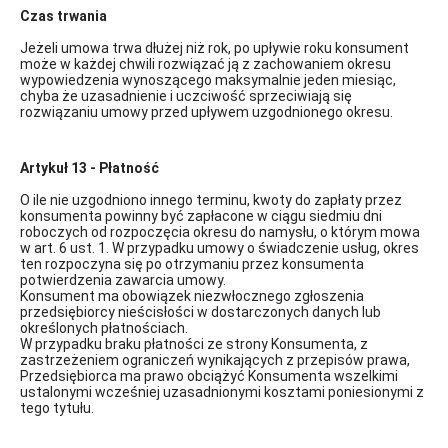
Czas trwania
Jeżeli umowa trwa dłużej niż rok, po upływie roku konsument
może w każdej chwili rozwiązać ją z zachowaniem okresu
wypowiedzenia wynoszącego maksymalnie jeden miesiąc,
chyba że uzasadnienie i uczciwość sprzeciwiają się
rozwiązaniu umowy przed upływem uzgodnionego okresu.
Artykuł 13 - Płatność
O ile nie uzgodniono innego terminu, kwoty do zapłaty przez
konsumenta powinny być zapłacone w ciągu siedmiu dni
roboczych od rozpoczęcia okresu do namysłu, o którym mowa
w art. 6 ust. 1. W przypadku umowy o świadczenie usług, okres
ten rozpoczyna się po otrzymaniu przez konsumenta
potwierdzenia zawarcia umowy.
Konsument ma obowiązek niezwłocznego zgłoszenia
przedsiębiorcy nieścisłości w dostarczonych danych lub
określonych płatnościach.
W przypadku braku płatności ze strony Konsumenta, z
zastrzeżeniem ograniczeń wynikających z przepisów prawa,
Przedsiębiorca ma prawo obciążyć Konsumenta wszelkimi
ustalonymi wcześniej uzasadnionymi kosztami poniesionymi z
tego tytułu.