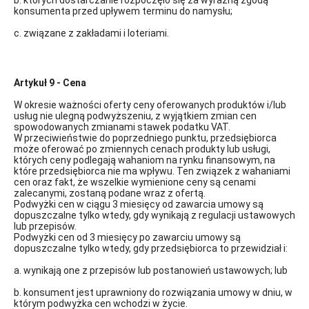
b. których dostarczanie rozpoczęło się za wyraźną zgodą
konsumenta przed upływem terminu do namysłu;
c. związane z zakładami i loteriami.
Artykuł 9 - Cena
W okresie ważności oferty ceny oferowanych produktów i/lub
usług nie ulegną podwyższeniu, z wyjątkiem zmian cen
spowodowanych zmianami stawek podatku VAT.
W przeciwieństwie do poprzedniego punktu, przedsiębiorca
może oferować po zmiennych cenach produkty lub usługi,
których ceny podlegają wahaniom na rynku finansowym, na
które przedsiębiorca nie ma wpływu. Ten związek z wahaniami
cen oraz fakt, że wszelkie wymienione ceny są cenami
zalecanymi, zostaną podane wraz z ofertą.
Podwyżki cen w ciągu 3 miesięcy od zawarcia umowy są
dopuszczalne tylko wtedy, gdy wynikają z regulacji ustawowych
lub przepisów.
Podwyżki cen od 3 miesięcy po zawarciu umowy są
dopuszczalne tylko wtedy, gdy przedsiębiorca to przewidział i:
a. wynikają one z przepisów lub postanowień ustawowych; lub
b. konsument jest uprawniony do rozwiązania umowy w dniu, w
którym podwyżka cen wchodzi w życie.