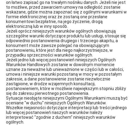
on łatwo zapisać go na trwałym nośniku danych. Jeżeli nie jest
to możliwe, przed zawarciem umowy na odległość zostanie
wskazane, gdzie można zapoznać się z ogólnymi warunkami w
formie elektronicznej oraz że zostaną one przesłane
konsumentowi bezpłatnie, na jego życzenie, drogą
elektroniczną lub w inny sposób.
Jeżeli oprócz niniejszych warunków ogólnych obowiązują
szczególne warunki dotyczące produktu lub usługi, stosuje się
odpowiednio postanowienia drugiego i trzeciego akapitu, a
konsument może zawsze polegać na obowiązującym
postanowieniu, które jest dla niego najkorzystniejsze, w
przypadku sprzeczności warunków ogólnych.
Jeżeli jedno lub więcej postanowień niniejszych Ogólnych
Warunków Handlowych zostanie w dowolnym momencie
uznane za nieważne lub unieważnione w części lub w całości,
umowa i niniejsze warunki pozostaną w mocy w pozostałym
zakresie, a dane postanowienie zostanie niezwłocznie
zastąpione, w drodze wzajemnych konsultacji,
postanowieniem, które w możliwie największym stopniu zbliży
się do zakresu pierwotnego postanowienia.
Sytuacje nieobjęte niniejszymi Ogólnymi Warunkami muszą być
oceniane "w duchu" niniejszych Ogólnych Warunków.
Wszelkie niejasności dotyczące interpretacji lub treści jednego
lub więcej postanowień naszych warunków należy
interpretować "zgodnie z duchem" niniejszych warunków
ogólnych.