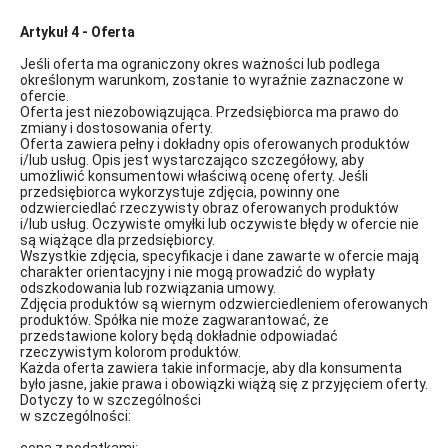
Artykuł 4 - Oferta
Jeśli oferta ma ograniczony okres ważności lub podlega
określonym warunkom, zostanie to wyraźnie zaznaczone w
ofercie.
Oferta jest niezobowiązująca. Przedsiębiorca ma prawo do
zmiany i dostosowania oferty.
Oferta zawiera pełny i dokładny opis oferowanych produktów
i/lub usług. Opis jest wystarczająco szczegółowy, aby
umożliwić konsumentowi właściwą ocenę oferty. Jeśli
przedsiębiorca wykorzystuje zdjęcia, powinny one
odzwierciedlać rzeczywisty obraz oferowanych produktów
i/lub usług. Oczywiste omyłki lub oczywiste błędy w ofercie nie
są wiążące dla przedsiębiorcy.
Wszystkie zdjęcia, specyfikacje i dane zawarte w ofercie mają
charakter orientacyjny i nie mogą prowadzić do wypłaty
odszkodowania lub rozwiązania umowy.
Zdjęcia produktów są wiernym odzwierciedleniem oferowanych
produktów. Spółka nie może zagwarantować, że
przedstawione kolory będą dokładnie odpowiadać
rzeczywistym kolorom produktów.
Każda oferta zawiera takie informacje, aby dla konsumenta
było jasne, jakie prawa i obowiązki wiążą się z przyjęciem oferty.
Dotyczy to w szczególności
w szczególności: