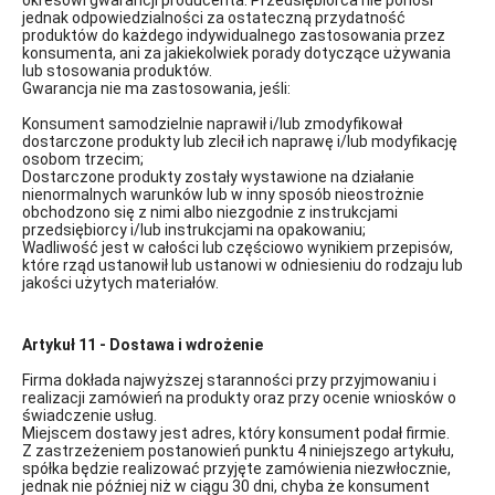
okresowi gwarancji producenta. Przedsiębiorca nie ponosi
jednak odpowiedzialności za ostateczną przydatność
produktów do każdego indywidualnego zastosowania przez
konsumenta, ani za jakiekolwiek porady dotyczące używania
lub stosowania produktów.
Gwarancja nie ma zastosowania, jeśli:
Konsument samodzielnie naprawił i/lub zmodyfikował
dostarczone produkty lub zlecił ich naprawę i/lub modyfikację
osobom trzecim;
Dostarczone produkty zostały wystawione na działanie
nienormalnych warunków lub w inny sposób nieostrożnie
obchodzono się z nimi albo niezgodnie z instrukcjami
przedsiębiorcy i/lub instrukcjami na opakowaniu;
Wadliwość jest w całości lub częściowo wynikiem przepisów,
które rząd ustanowił lub ustanowi w odniesieniu do rodzaju lub
jakości użytych materiałów.
Artykuł 11 - Dostawa i wdrożenie
Firma dokłada najwyższej staranności przy przyjmowaniu i
realizacji zamówień na produkty oraz przy ocenie wniosków o
świadczenie usług.
Miejscem dostawy jest adres, który konsument podał firmie.
Z zastrzeżeniem postanowień punktu 4 niniejszego artykułu,
spółka będzie realizować przyjęte zamówienia niezwłocznie,
jednak nie później niż w ciągu 30 dni, chyba że konsument