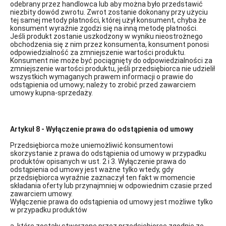
odebrany przez handlowca lub aby można było przedstawić
niezbity dowód zwrotu. Zwrot zostanie dokonany przy użyciu
tej samej metody płatności, której użył konsument, chyba że
konsument wyraźnie zgodzi się na inną metodę płatności.
Jeśli produkt zostanie uszkodzony w wyniku nieostrożnego
obchodzenia się z nim przez konsumenta, konsument ponosi
odpowiedzialność za zmniejszenie wartości produktu.
Konsument nie może być pociągnięty do odpowiedzialności za
zmniejszenie wartości produktu, jeśli przedsiębiorca nie udzielił
wszystkich wymaganych prawem informacji o prawie do
odstąpienia od umowy; należy to zrobić przed zawarciem
umowy kupna-sprzedaży.
Artykuł 8 - Wyłączenie prawa do odstąpienia od umowy
Przedsiębiorca może uniemożliwić konsumentowi
skorzystanie z prawa do odstąpienia od umowy w przypadku
produktów opisanych w ust. 2 i 3. Wyłączenie prawa do
odstąpienia od umowy jest ważne tylko wtedy, gdy
przedsiębiorca wyraźnie zaznaczył ten fakt w momencie
składania oferty lub przynajmniej w odpowiednim czasie przed
zawarciem umowy.
Wyłączenie prawa do odstąpienia od umowy jest możliwe tylko
w przypadku produktów