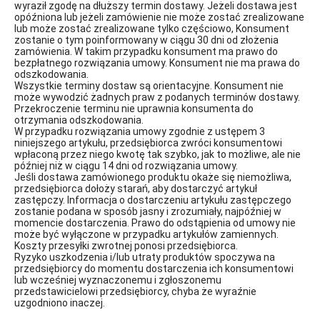
wyraził zgodę na dłuższy termin dostawy. Jeżeli dostawa jest
opóźniona lub jeżeli zamówienie nie może zostać zrealizowane
lub może zostać zrealizowane tylko częściowo, Konsument
zostanie o tym poinformowany w ciągu 30 dni od złożenia
zamówienia. W takim przypadku konsument ma prawo do
bezpłatnego rozwiązania umowy. Konsument nie ma prawa do
odszkodowania.
Wszystkie terminy dostaw są orientacyjne. Konsument nie
może wywodzić żadnych praw z podanych terminów dostawy.
Przekroczenie terminu nie uprawnia konsumenta do
otrzymania odszkodowania.
W przypadku rozwiązania umowy zgodnie z ustępem 3
niniejszego artykułu, przedsiębiorca zwróci konsumentowi
wpłaconą przez niego kwotę tak szybko, jak to możliwe, ale nie
później niż w ciągu 14 dni od rozwiązania umowy.
Jeśli dostawa zamówionego produktu okaże się niemożliwa,
przedsiębiorca dołoży starań, aby dostarczyć artykuł
zastępczy. Informacja o dostarczeniu artykułu zastępczego
zostanie podana w sposób jasny i zrozumiały, najpóźniej w
momencie dostarczenia. Prawo do odstąpienia od umowy nie
może być wyłączone w przypadku artykułów zamiennych.
Koszty przesyłki zwrotnej ponosi przedsiębiorca.
Ryzyko uszkodzenia i/lub utraty produktów spoczywa na
przedsiębiorcy do momentu dostarczenia ich konsumentowi
lub wcześniej wyznaczonemu i zgłoszonemu
przedstawicielowi przedsiębiorcy, chyba że wyraźnie
uzgodniono inaczej.