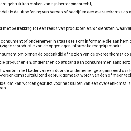
ent gebruik kan maken van zijn herroepingsrecht;
 handelt in de uitoefening van beroep of bedrijf en een overeenkomst 
 met betrekking tot een reeks van producten en/of diensten, waarvan 
de consument of ondernemer in staat stelt om informatie die aan hem pe
jzigde reproductie van de opgeslagen informatie mogelijk maakt.
consument om binnen de bedenktijd af te zien van de overeenkomst op 
n die producten en/of diensten op afstand aan consumenten aanbiedt;
 waarbij in het kader van een door de ondernemer georganiseerd sys
e overeenkomst uitsluitend gebruik gemaakt wordt van één of meer te
ddel dat kan worden gebruikt voor het sluiten van een overeenkomst
men.