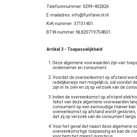
Telefoonnummer: 0299-402826
E-mailadres:
info@funfanix.nl.nl
KvK-nummer: 37151401
BTW-nummer: NL820719754B01
Artikel 3 - Toepasselijkheid
Deze algemene voorwaarden zijn van toep
ondernemer en consument.
Voordat de overeenkomst op afstand wordt
redelijkerwijs niet mogelijk is, zal voor
zijn in te zien en zij op verzoek van de c
Indien de overeenkomst op afstand elektron
tekst van deze algemene voorwaarden lang
consument op een eenvoudige manier kan wo
overeenkomst op afstand wordt gesloten,
dat zij op verzoek van de consument langs
Voor het geval dat naast deze algemene vo
overeenkomstige toepassing en kan de con
voor hem het meest gunstig is.