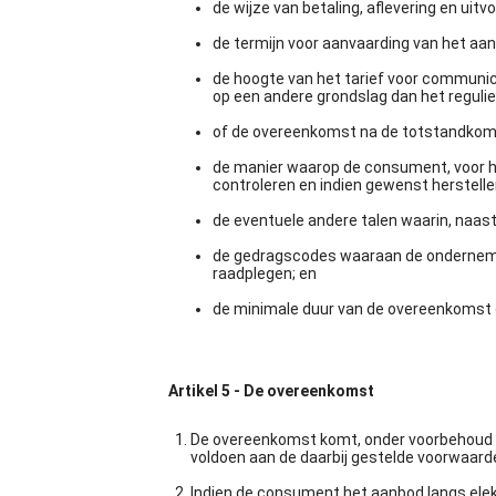
de wijze van betaling, aflevering en uit
de termijn voor aanvaarding van het aa
de hoogte van het tarief voor communic
op een andere grondslag dan het reguli
of de overeenkomst na de totstandkomin
de manier waarop de consument, voor h
controleren en indien gewenst herstelle
de eventuele andere talen waarin, naas
de gedragscodes waaraan de onderneme
raadplegen; en
de minimale duur van de overeenkomst o
Artikel 5 - De overeenkomst
De overeenkomst komt, onder voorbehoud v
voldoen aan de daarbij gestelde voorwaard
Indien de consument het aanbod langs elek