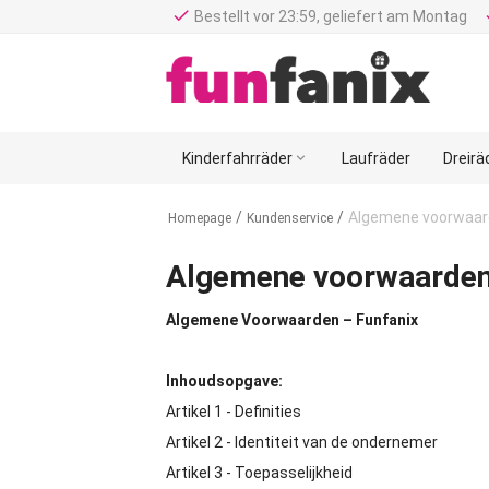
done
d
Bestellt vor 23:59, geliefert am Montag
Kinderfahrräder

Laufräder
Dreirä
/
/
Algemene voorwaa
Homepage
Kundenservice
Algemene voorwaarde
Algemene Voorwaarden – Funfanix
Inhoudsopgave:
Artikel 1 - Definities
Artikel 2 - Identiteit van de ondernemer
Artikel 3 - Toepasselijkheid