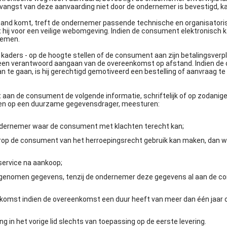
tvangst van deze aanvaarding niet door de ondernemer is bevestigd,
tand komt, treft de ondernemer passende technische en organisatoris
 hij voor een veilige webomgeving. Indien de consument elektronisch 
nemen.
 kaders - op de hoogte stellen of de consument aan zijn betalingsverpl
or een verantwoord aangaan van de overeenkomst op afstand. Indien d
te gaan, is hij gerechtigd gemotiveerd een bestelling of aanvraag te 
t aan de consument de volgende informatie, schriftelijk of op zodani
gen op een duurzame gegevensdrager, meesturen:
ondernemer waar de consument met klachten terecht kan;
op de consument van het herroepingsrecht gebruik kan maken, dan wel
service na aankoop;
n opgenomen gegevens, tenzij de ondernemer deze gegevens al aan de c
nkomst indien de overeenkomst een duur heeft van meer dan één jaar o
ng in het vorige lid slechts van toepassing op de eerste levering.