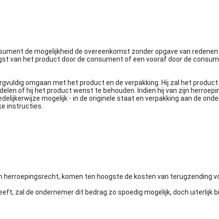
nsument de mogelijkheid de overeenkomst zonder opgave van redenen
ngst van het product door de consument of een vooraf door de cons
gvuldig omgaan met het product en de verpakking. Hij zal het product 
elen of hij het product wenst te behouden. Indien hij van zijn herroepi
edelijkerwijze mogelijk - in de originele staat en verpakking aan de o
ke instructies.
n herroepingsrecht, komen ten hoogste de kosten van terugzending voo
ft, zal de ondernemer dit bedrag zo spoedig mogelijk, doch uiterlijk 