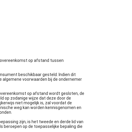
n overeenkomst op afstand tussen
sument beschikbaar gesteld. Indien dit
 de algemene voorwaarden bij de ondernemer
e overeenkomst op afstand wordt gesloten, de
d op zodanige wijze dat deze door de
rwijs niet mogelijk is, zal voordat de
ronische weg kan worden kennisgenomen en
zonden.
assing zijn, is het tweede en derde lid van
 beroepen op de toepasselijke bepaling die