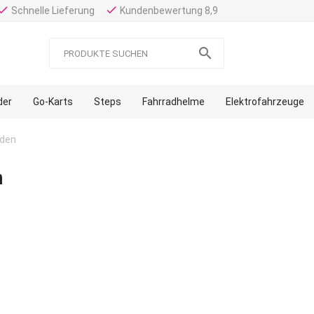
one
done
Schnelle Lieferung
Kundenbewertung 8,9

der
Go-Karts
Steps
Fahrradhelme
Elektrofahrzeuge
rden
n