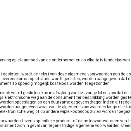
assing op elk aanbod van de ondernemer en op elke totstandgekome
 gesloten, wordt de tekst van deze algemene voorwaarden aan de con
dat de overeenkomst op afstand wordt gesloten, worden aangegeven dat
onsument zo spoedig mogelijk kosteloos worden toegezonden.
isch wordt gesloten, kan in afwijking van het vorige lid en voordat d
s elektronische weg aan de consument ter beschikking worden gestel
rden opgeslagen op een duurzame gegevensdrager. Indien dit redelijke
 worden aangegeven waar van de algemene voorwaarden langs elekt
 elektronische weg of op andere wijze kosteloos zullen worden toege
orwaarden tevens specifieke product- of dienstenvoorwaarden van toep
sument zich in geval van tegenstrijdige algemene voorwaarden steeds