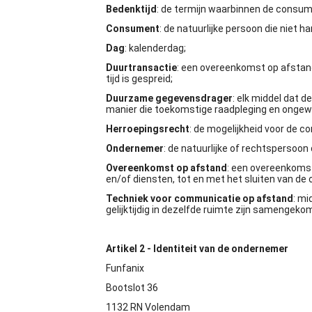
Bedenktijd
: de termijn waarbinnen de consum
Consument
: de natuurlijke persoon die niet
Dag
: kalenderdag;
Duurtransactie
: een overeenkomst op afstand
tijd is gespreid;
Duurzame gegevensdrager
: elk middel dat 
manier die toekomstige raadpleging en ongewi
Herroepingsrecht
: de mogelijkheid voor de 
Ondernemer
: de natuurlijke of rechtspersoo
Overeenkomst op afstand
: een overeenkomst
en/of diensten, tot en met het sluiten van d
Techniek voor communicatie op afstand
: mi
gelijktijdig in dezelfde ruimte zijn samengeko
Artikel 2 - Identiteit van de ondernemer
Funfanix
Bootslot 36
1132 RN Volendam