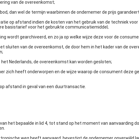
voering van de overeenkomst;
nbod, dan wel de termijn waarbinnen de ondernemer de prijs garandeert
atie op afstand indien de kosten van het gebruik van de techniek v
ere basistarief voor het gebruikte communicatiemiddel;
g wordt gearchiveerd, en zo ja op welke wijze deze voor de consumen
et sluiten van de overeenkomst, de door hem in het kader van de ov
n;
t het Nederlands, de overeenkomst kan worden gesloten;
r zich heeft onderworpen en de wijze waarop de consument deze ge
p afstand in geval van een duurtransactie.
an het bepaalde in lid 4, tot stand op het moment van aanvaarding d
en.
tronische weg heeft aanvaard, bevestigt de ondernemer onverwijld l