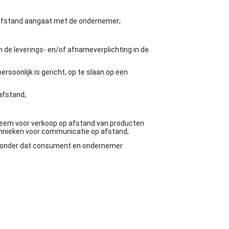
op afstand aangaat met de ondernemer;
de leverings- en/of afnameverplichting in de
rsoonlijk is gericht, op te slaan op een
afstand;
teem voor verkoop op afstand van producten
chnieken voor communicatie op afstand;
, zonder dat consument en ondernemer