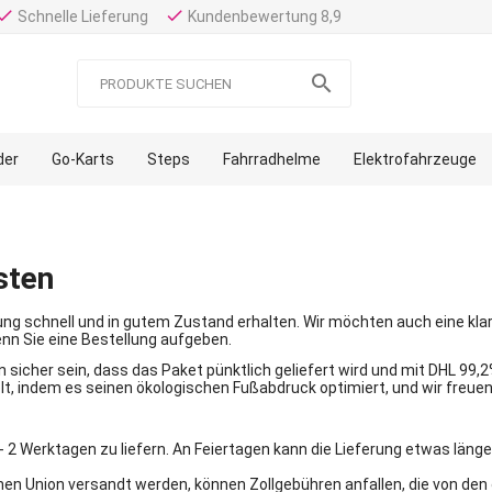
one
done
Schnelle Lieferung
Kundenbewertung 8,9

der
Go-Karts
Steps
Fahrradhelme
Elektrofahrzeuge
sten
ellung schnell und in gutem Zustand erhalten. Wir möchten auch eine k
enn Sie eine Bestellung aufgeben.
n sicher sein, dass das Paket pünktlich geliefert wird und mit DHL 99
t, indem es seinen ökologischen Fußabdruck optimiert, und wir freuen
 - 2 Werktagen zu liefern. An Feiertagen kann die Lieferung etwas länge
hen Union versandt werden, können Zollgebühren anfallen, die von den