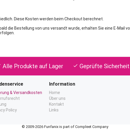
hiedlich. Diese Kosten werden beim Checkout berechnet.
ald die Bestellung von uns versandt wurde, erhalten Sie eine E-Mail 
rfolgen.
Alle Produkte auf Lager
Geprüfte Sicherheit
ck
check
denservice
Information
erung & Versandkosten
Home
rrufsrecht
Über uns
ung
Kontakt
acy Policy
Links
© 2009-2026 Funfanix is part of Compleet Company