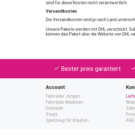
sind für diese Kosten nicht verantwortlich.
Versandkosten
Die Versandkosten sind je nach Land untersc
Unsere Pakete werden mit DHL verschickt. Sob
können das Paket über die Website von DHL ve
Bester preis garantiert
check
che
Account
Kun
Fahrräder Jungen
Lief
Fahrräder Mädchen
Wide
Dreiräder
Zahl
Steps
Priv
Spielzeug für draußen
AGB