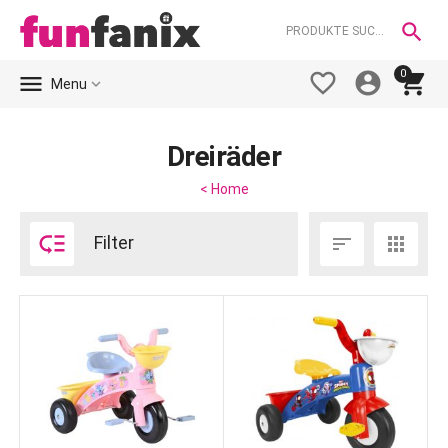

0





Menu
Dreiräder
< Home

Filter

