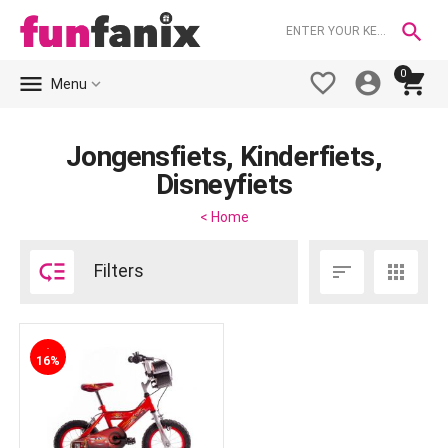

0





Menu
Jongensfiets, Kinderfiets,
Disneyfiets
< Home

Filters


-
16%