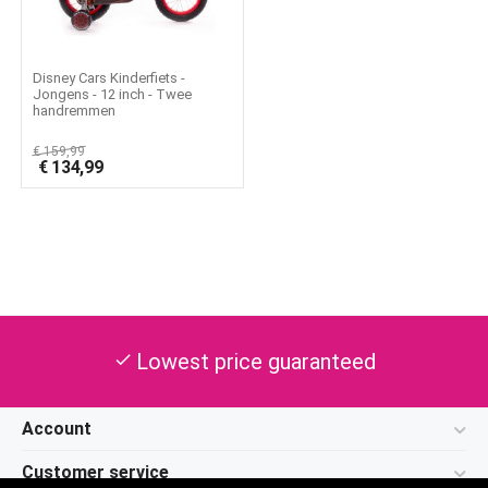
Disney Cars Kinderfiets -
Jongens - 12 inch - Twee
handremmen
€
159,99
€
134,99
Lowest price guaranteed
check
Account
Customer service