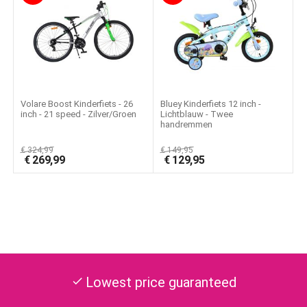
Volare Boost Kinderfiets - 26
Bluey Kinderfiets 12 inch -
inch - 21 speed - Zilver/Groen
Lichtblauw - Twee
handremmen
€
324,99
€
149,95
€
269,99
€
129,95
Lowest price guaranteed
check