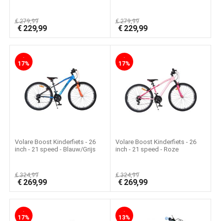
€
279,99
€
279,99
€
229,99
€
229,99
-
-
17%
17%
Volare Boost Kinderfiets - 26
Volare Boost Kinderfiets - 26
inch - 21 speed - Blauw/Grijs
inch - 21 speed - Roze
€
324,99
€
324,99
€
269,99
€
269,99
-
-
17%
13%