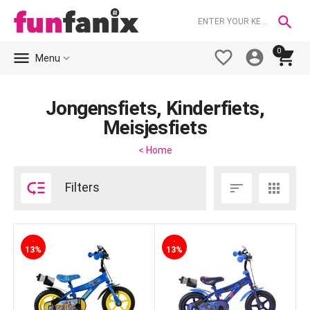

0





Menu
Jongensfiets, Kinderfiets,
Meisjesfiets
< Home

Filters


-
-
13%
13%