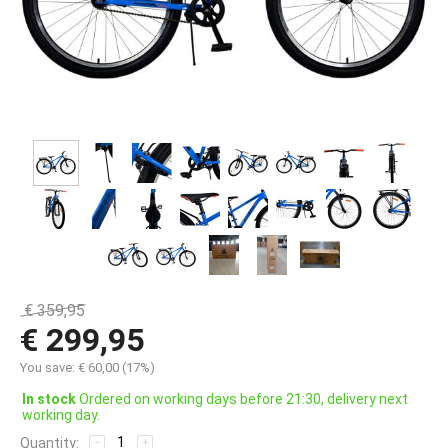
€
359,95
€
299,95
You save:
€
60,00
(
17
%)
In stock
Ordered on working days before 21:30, delivery next
working day.
Quantity:
−
+