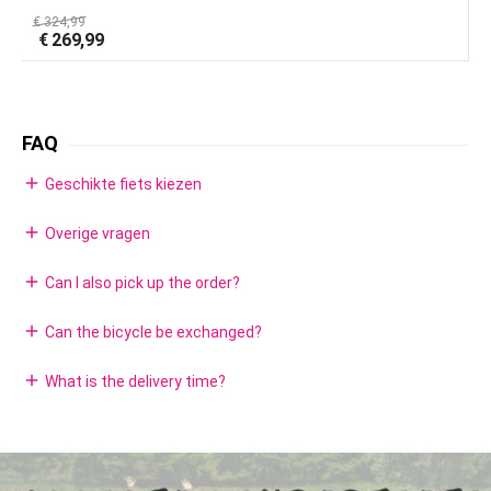
€
324,99
€
€
269,99
FAQ
add
Geschikte fiets kiezen
add
Overige vragen
add
Can I also pick up the order?
add
Can the bicycle be exchanged?
add
What is the delivery time?