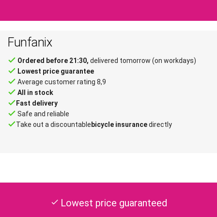
Funfanix
done
Ordered before 21:30,
delivered tomorrow (on workdays)
done
Lowest price guarantee
done
Average customer rating 8,9
done
All in stock
done
Fast delivery
done
Safe and reliable
done
Take out a discountable
bicycle insurance
directly
Lowest price guaranteed
check