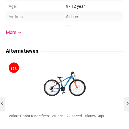
Age:
9 - 12 year
Air tires:
Airtires
Kleur:
26

More
Standard:
Yes
Handlebar height adjustable:
No
Alternatieven
Gears:
No
-
Training wheels:
None
17%
License:
Volare

Volare Boost Kinderfiets - 26 inch - 21 speed - Blauw/Grijs
V