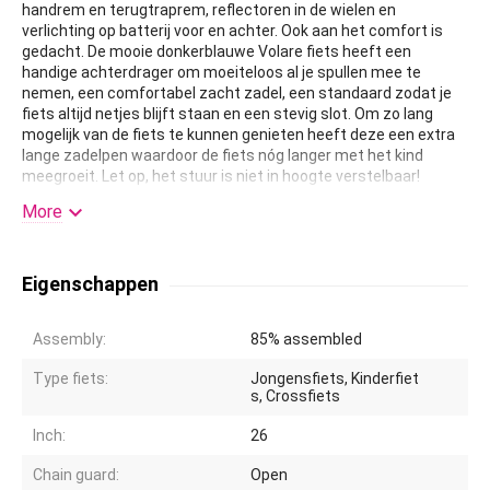
handrem en terugtraprem, reflectoren in de wielen en
verlichting op batterij voor en achter. Ook aan het comfort is
gedacht. De mooie donkerblauwe Volare fiets heeft een
handige achterdrager om moeiteloos al je spullen mee te
nemen, een comfortabel zacht zadel, een standaard zodat je
fiets altijd netjes blijft staan en een stevig slot. Om zo lang
mogelijk van de fiets te kunnen genieten heeft deze een extra
lange zadelpen waardoor de fiets nóg langer met het kind
meegroeit. Let op, het stuur is niet in hoogte verstelbaar!

Kortom: een topkwaliteit fiets waar uw kind nog jaren van kan
More
genieten!
Eigenschappen
Assembly:
85% assembled
Type fiets:
Jongensfiets, Kinderfiet
s, Crossfiets
Inch:
26
Chain guard:
Open