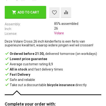
ADD TO CART
85% assembled
Assembly
26
Inch
Volare
License
Deze Volare Cross 26 inch kinderfiets is een fiets van
superieure kwaliteit, waarop iedere jongen wel wil crossen!
done
Ordered before 21:30,
delivered tomorrow (on workdays)
done
Lowest price guarantee
done
Average customer rating 8,9
done
All in stock
and fast delivery times
done
Fast Delivery
done
Safe and reliable
done
Take out a discountable
bicycle insurance
directly
Complete your order with: