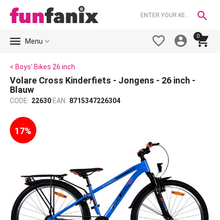

0





Menu
< Boys' Bikes 26 inch
Volare Cross Kinderfiets - Jongens - 26 inch -
Blauw
CODE:
22630
EAN:
8715347226304
-
17%