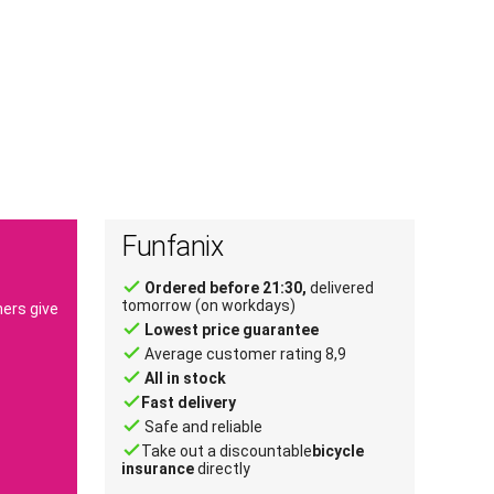
Funfanix
done
Ordered before 21:30,
delivered
tomorrow (on workdays)
ers give
done
Lowest price guarantee
done
Average customer rating 8,9
done
All in stock
done
Fast delivery
done
Safe and reliable
done
Take out a discountable
bicycle
insurance
directly