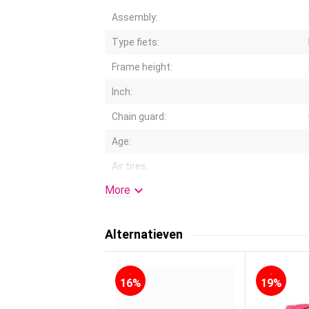
Assembly:
Type fiets:
Frame height:
Inch:
Chain guard:
Age:
Air tires:

More
Basket:
Kleur:
Alternatieven
Handlebar height adjustable:
Suspension:
-
-
16%
19%
Gears: