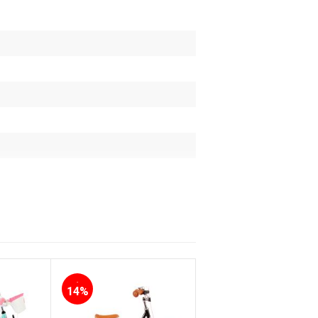
-
-
14%
22%