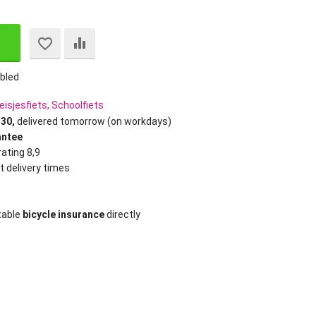
bled
eisjesfiets, Schoolfiets
:30,
delivered tomorrow (on workdays)
antee
ating 8,9
t delivery times
table
bicycle insurance
directly