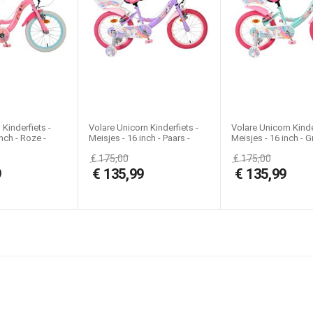
Yes
Kinderfiets, Meisjesfiets, Schoolfiets
Kinderfiets -
Volare Unicorn Kinderfiets -
Volare Unicorn Kinde
nch - Roze -
Meisjes - 16 inch - Paars -
Meisjes - 16 inch - G
emmen
Twee Handremmen
Twee Handremmen
€
175,00
€
175,00
9
€
135,99
€
135,99