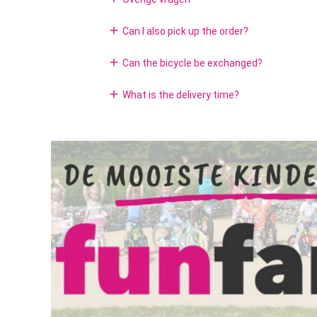
add
Can I also pick up the order?
add
Can the bicycle be exchanged?
add
What is the delivery time?