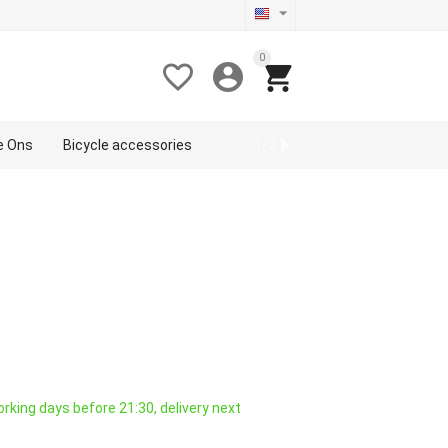
0



de Ons
Bicycle accessories
Sport
1/2
rking days before 21:30, delivery next