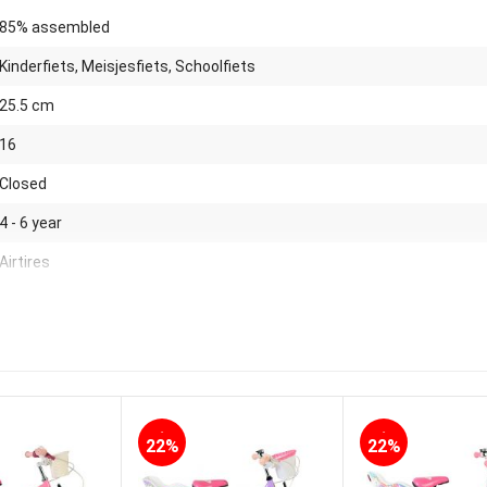
85% assembled
Kinderfiets, Meisjesfiets, Schoolfiets
25.5 cm
16
Closed
4 - 6 year
Airtires
Front basket and rear doll seat
16
Yes
No
-
-
22%
22%
No