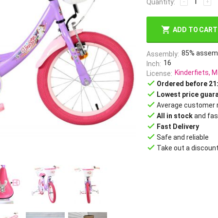
Quantity:
−
+
ADD TO CART
85% assem
Assembly
16
Inch
Kinderfiets, M
License
done
Ordered before 21
done
Lowest price guar
done
Average customer r
done
All in stock
and fas
done
Fast Delivery
done
Safe and reliable
done
Take out a discoun