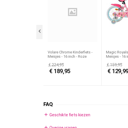
Training wheels:
License:

Volare Chrome Kinderfiets -
Magic Royals 
Meisjes - 16 inch - Roze
Meisjes - 16 i
Groen - Twee Handremmen
Twee Handr
€
224,95
€
159,95
€
189,95
€
129,9
FAQ
add
Geschikte fiets kiezen
add
Overige vragen