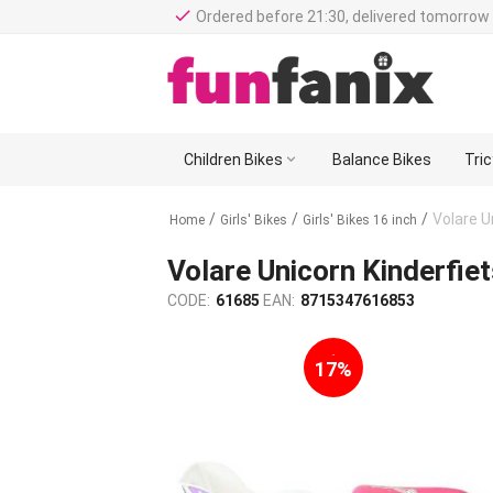
done
Ordered before 21:30, delivered tomorrow 
Children Bikes

Balance Bikes
Tri
/
/
/
Volare U
Home
Girls' Bikes
Girls' Bikes 16 inch
Volare Unicorn Kinderfiet
CODE:
61685
EAN:
8715347616853
-
17%