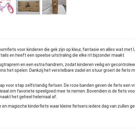
roomfiets voor kinderen die gek zijn op kleur, fantasie en alles wat me
tails en heeft een speelse uitstraling die elke rit bijzonder maakt.
ugtraprem en een extra handrem, zodat kinderen veilig en gecontroleer
ns het spelen. Dankzij het verstelbare zadel en stuur groeit de fiets m
 voor stap zelfstandig fietsen. De roze banden geven de fiets een vroli
eaal om favoriete speelgoed mee te nemen. Bovendien is de fiets voorz
l maakt het geheel helemaal af.
ge en magische kinderfiets waar kleine fietsers iedere dag van zullen ge