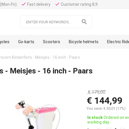
done
done
(Mon-Fri)
Fast delivery
Customer rating 8,9

cycles
Go-karts
Scooters
Bicycle helmets
Electric Ri
nicorn Kinderfiets - Meisjes - 16 inch - Paars
s - Meisjes - 16 inch - Paars
€
175,00
€
144,99
You save:
€
30,01
(
17
%)
In stock
Ordered on wo
working day.