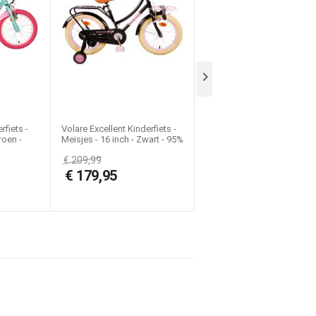

rfiets -
Volare Excellent Kinderfiets -
Volare Unicorn Kinderfiets -
roen -
Meisjes - 16 inch - Zwart - 95%
Meisjes - 16 inch - Wit - Tw
afgemonteerd
Handremmen
€
209,99
€
175,00
€
179,95
€
135,99