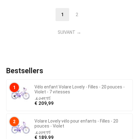
1
2
SUIVANT
Bestsellers
Vélo enfant Volare Lovely - Filles - 20 pouces -
1
Violet - 7 vitesses
€
249,95
€
209,99
Volare Lovely vélo pour enfants - Filles - 20
2
pouces - Violet
€
229,99
€
189,99