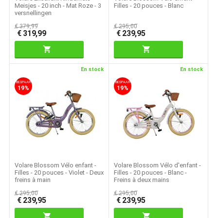
Meisjes - 20 inch - Mat Roze - 3
Filles - 20 pouces - Blanc
versnellingen
€
379,99
€
295,00
€
319,99
€
239,95
En stock
En stock
BESPAAR
BESPAAR
19%
19%
Volare Blossom Vélo enfant -
Volare Blossom Vélo d'enfant -
Filles - 20 pouces - Violet - Deux
Filles - 20 pouces - Blanc -
freins à main
Freins à deux mains
€
295,00
€
295,00
€
239,95
€
239,95