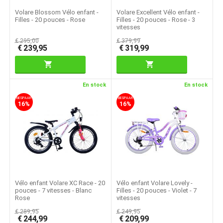
Volare Blossom Vélo enfant -
Volare Excellent Vélo enfant -
Filles - 20 pouces - Rose
Filles - 20 pouces - Rose - 3
vitesses
€
295,00
€
379,99
€
239,95
€
319,99
En stock
En stock
BESPAAR
BESPAAR
16%
16%
Vélo enfant Volare XC Race - 20
Vélo enfant Volare Lovely -
pouces - 7 vitesses - Blanc
Filles - 20 pouces - Violet - 7
Rose
vitesses
€
289,95
€
249,95
€
244,99
€
209,99