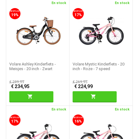
En stock
En stock
BESPAAR
BESPAAR
19%
17%
Volare Ashley Kinderfiets -
Volare Mystic Kinderfiets - 20
Meisjes - 20 inch - Zwart
inch - Roze - 7 speed
€
289,99
€
269,95
€
234,95
€
224,99
En stock
En stock
BESPAAR
BESPAAR
17%
16%