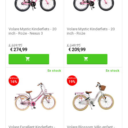
Volare Mystic Kinderfiets - 20
Volare Mystic Kinderfiets - 20
inch - Roze - Nexus 3
inch - Roze
€
329,95
€
249,95
€
274,99
€
209,99
En stock
En stock
BESPAAR
BESPAAR
16%
19%
Volare Excellent Kinderfiets -
Volare Blossom Vélo enfant -