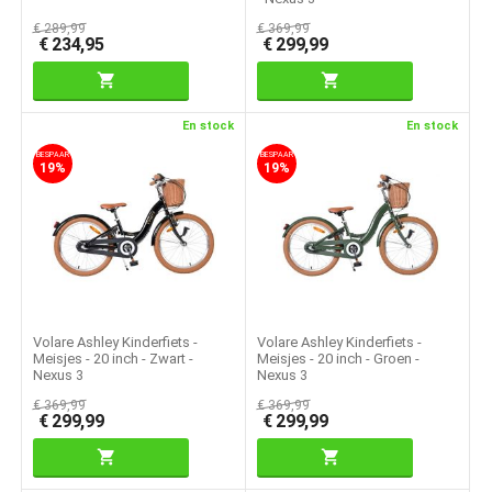
€
289,99
€
369,99
€
234,95
€
299,99
En stock
En stock
BESPAAR
BESPAAR
19%
19%
Volare Ashley Kinderfiets -
Volare Ashley Kinderfiets -
Meisjes - 20 inch - Zwart -
Meisjes - 20 inch - Groen -
Nexus 3
Nexus 3
€
369,99
€
369,99
€
299,99
€
299,99