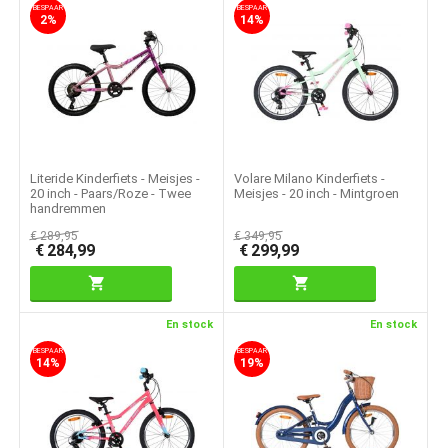
BESPAAR
BESPAAR
2%
14%
Literide Kinderfiets - Meisjes -
Volare Milano Kinderfiets -
20 inch - Paars/Roze - Twee
Meisjes - 20 inch - Mintgroen
handremmen
€
289,95
€
349,95
€
284,99
€
299,99
En stock
En stock
BESPAAR
BESPAAR
14%
19%