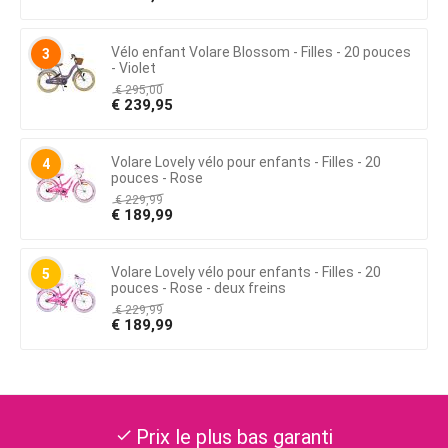
Vélo enfant Volare Blossom - Filles - 20 pouces
3
- Violet
€
295,00
€
239,95
Volare Lovely vélo pour enfants - Filles - 20
4
pouces - Rose
€
229,99
€
189,99
Volare Lovely vélo pour enfants - Filles - 20
5
pouces - Rose - deux freins
€
229,99
€
189,99
Tous les produits en stock
check