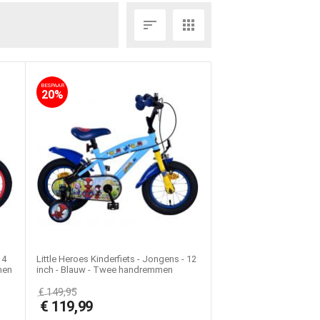


BESPAAR
20%
14
Little Heroes Kinderfiets - Jongens - 12
men
inch - Blauw - Twee handremmen
€
149,95
€
119,99