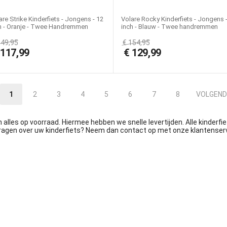
are Strike Kinderfiets - Jongens - 12
Volare Rocky Kinderfiets - Jongens 
h - Oranje - Twee Handremmen
inch - Blauw - Twee handremmen
149,95
€
154,95
€
117,99
€
129,99
1
2
3
4
5
6
7
8
VOLGEND
 alles op voorraad. Hiermee hebben we snelle levertijden. Alle kinderfi
ragen over uw kinderfiets? Neem dan contact op met onze klantenservic