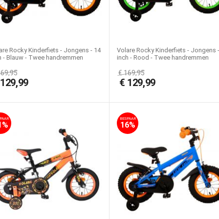
are Rocky Kinderfiets - Jongens - 14
Volare Rocky Kinderfiets - Jongens 
h - Blauw - Twee handremmen
inch - Rood - Twee handremmen
169,95
€
169,95
€
129,99
€
129,99
PAAR
BESPAAR
1%
16%