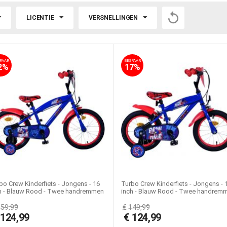

LICENTIE
VERSNELLINGEN
PAAR
BESPAAR
2%
17%
bo Crew Kinderfiets - Jongens - 16
Turbo Crew Kinderfiets - Jongens - 
h - Blauw Rood - Twee handremmen
inch - Blauw Rood - Twee handrem
159,99
€
149,99
€
124,99
€
124,99