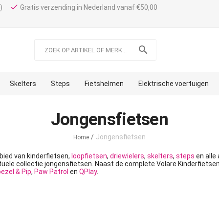
done
)
Gratis verzending in Nederland vanaf €50,00

Skelters
Steps
Fietshelmen
Elektrische voertuigen
Jongensfietsen
/
Jongensfietsen
Home
ebied van kinderfietsen,
loopfietsen
,
driewielers
,
skelters
,
steps
en alle
ctuele collectie jongensfietsen. Naast de complete Volare Kinderfietse
ezel & Pip
,
Paw Patrol
en
QPlay
.