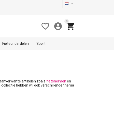
0



Fietsonderdelen
Sport
 aanverwante artikelen zoals
fietshelmen
en
n collectie hebben wij ook verschillende thema