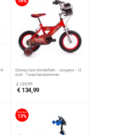
16%
14
Disney Cars Kinderfiets - Jongens - 12
inch - Twee handremmen
€
159,99
€
134,99
BESPAAR
13%