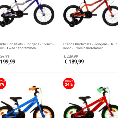
eride Kinderfiets - Jongens - 16 inch -
Literide Kinderfiets - Jongens - 16 in
uw - Twee handremmen
Rood - Twee handremmen
229,99
€
229,99
€
199,99
€
189,99
PAAR
BESPAAR
4%
24%