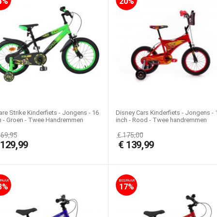
4%
20%
are Strike Kinderfiets - Jongens - 16
Disney Cars Kinderfiets - Jongens - 
h - Groen - Twee Handremmen
inch - Rood - Twee handremmen
169,95
€
175,00
€
129,99
€
139,99
PAAR
BESPAAR
3%
17%