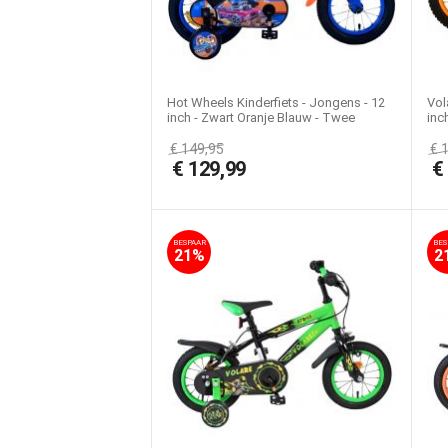
Hot Wheels Kinderfiets - Jongens - 12
Vol
inch - Zwart Oranje Blauw - Twee
inc
handremmen
€
149,95
€
€
129,99
BESPAAR
BES
21%
2