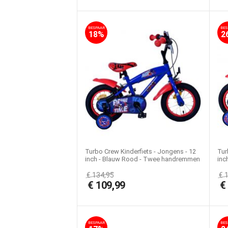
BESPAAR
BES
18%
2
Turbo Crew Kinderfiets - Jongens - 12
Tur
inch - Blauw Rood - Twee handremmen
inc
€
134,95
€
€
109,99
BESPAAR
BES