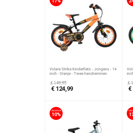
17%
2
Volare Strike Kinderfiets - Jongens - 14
Vol
inch - Oranje - Twee handremmen
inc
€
149,95
€
€
124,99
BESPAAR
BES
10%
1