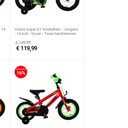
- 14
Volare Super GT Kinderfiets - Jongens
- 14 inch - Groen - Twee handremmen
€
149,95
€
119,99
BESPAAR
16%