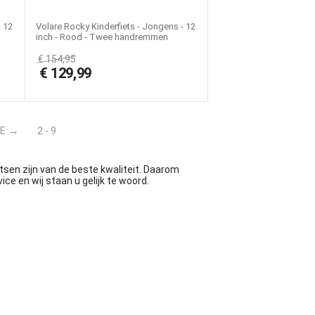
- 12
Volare Rocky Kinderfiets - Jongens - 12
inch - Rood - Twee handremmen
€
154,95
€
129,99
E
2 - 9
etsen zijn van de beste kwaliteit. Daarom
e en wij staan u gelijk te woord.