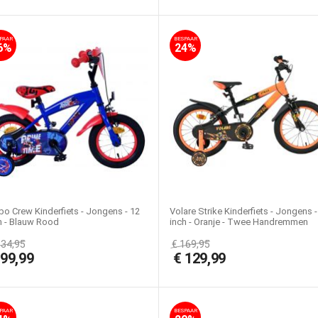
PAAR
BESPAAR
6%
24%
bo Crew Kinderfiets - Jongens - 12
Volare Strike Kinderfiets - Jongens -
h - Blauw Rood
inch - Oranje - Twee Handremmen
134,95
€
169,95
€
99,99
€
129,99
PAAR
BESPAAR