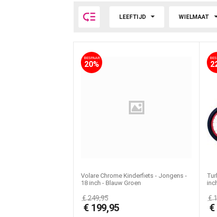

LEEFTIJD
WIELMAAT
BESPAAR
BES
20%
2
Volare Chrome Kinderfiets - Jongens -
Tur
18 inch - Blauw Groen
inc
€
249,95
€
€
199,95