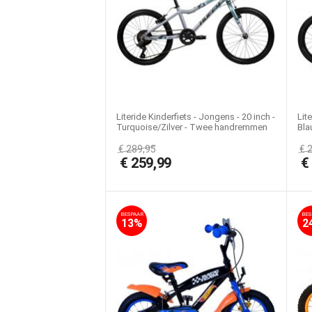
Literide Kinderfiets - Jongens - 20 inch -
Lit
Turquoise/Zilver - Twee handremmen
Bla
€
289,95
€
€
259,99
BESPAAR
BES
13%
2