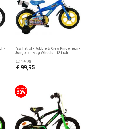
ch -
Paw Patrol - Rubble & Crew Kinderfiets -
Jongens - Mag Wheels - 12 inch -
Blauw
€
114,95
€
99,95
BESPAAR
20%