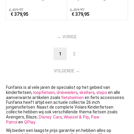
€
459,95
€
459,95
€
379,95
€
379,95
VORIGE
1
2
VOLGENDE
Funfanix is al vele jaren de specialist op het gebied van
loopfietsen
driewielers
skelters
steps
kinderfietsen,
,
,
,
en alle
fietshelmen
aanverwante artikelen zoals
en fiets accessoires.
Funfanix heeft altijd een actuele collectie 26 inch
jongensfietsen. Naast de complete Volare Kinderfietsen
collectie hebben wij ook verschillende thema fietsen zoals
Disney Cars
Woezel & Pip
Paw
Avengers, Blaze,
,
,
Patrol
QPlay
en
.
Wij bieden een laagste prijs garantie en hebben alles op