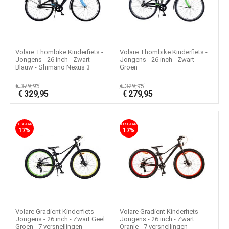
Volare Thombike Kinderfiets -
Volare Thombike Kinderfiets -
Jongens - 26 inch - Zwart
Jongens - 26 inch - Zwart
Blauw - Shimano Nexus 3
Groen
€
379,95
€
329,95
€
329,95
€
279,95
BESPAAR
BESPAAR
17%
17%
Volare Gradient Kinderfiets -
Volare Gradient Kinderfiets -
Jongens - 26 inch - Zwart Geel
Jongens - 26 inch - Zwart
Groen - 7 versnellingen
Oranje - 7 versnellingen