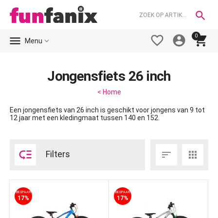

0





Menu
Jongensfiets 26 inch
< Home
Een jongensfiets van 26 inch is geschikt voor jongens van 9 tot
12 jaar met een kledingmaat tussen 140 en 152.

Filters


BESPAAR
BESPAAR
17%
17%