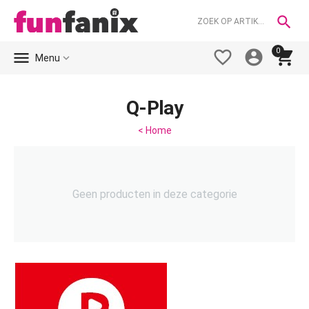

0





Menu
Q-Play
< Home
Geen producten in deze categorie