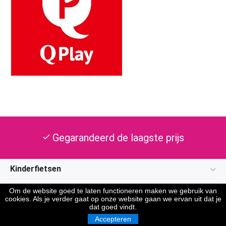
Gegarandeerd de laagste prijs
check
Kinderfietsen
Klantenservice
Om de website goed te laten functioneren maken we gebruik van
cookies. Als je verder gaat op onze website gaan we ervan uit dat je
dat goed vindt.
Over Funfanix
Accepteren