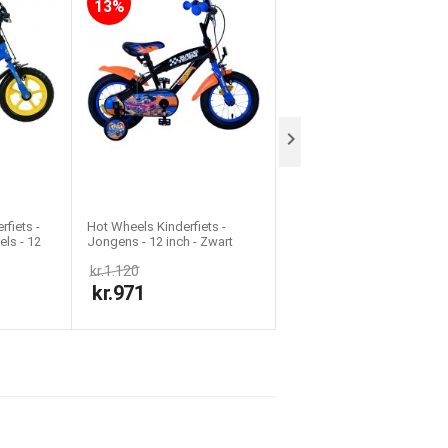
13%
21%

fiets -
Hot Wheels Kinderfiets -
Volare Strike Kinderfiets -
ls - 12
Jongens - 12 inch - Zwart
Jongens - 12 inch - Zwart
Oranje Blauw - Twee
Groen - Twee Handremme
kr.
1.120
kr.
1.120
handremmen
kr.
971
kr.
881