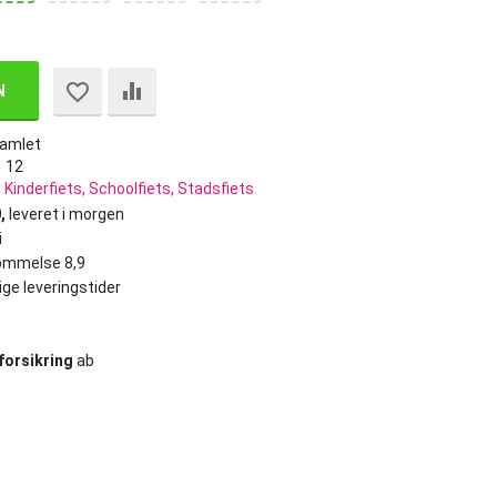
N
amlet
12
 Kinderfiets, Schoolfiets, Stadsfiets
,
leveret i morgen
i
ømmelse 8,9
ige leveringstider
iforsikring
ab