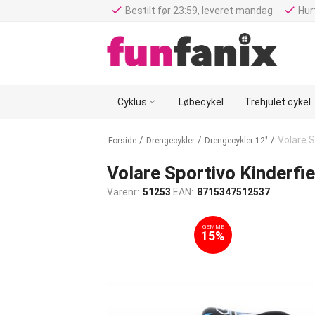
done
done
Bestilt før 23:59, leveret mandag
Hurt
Cyklus

Løbecykel
Trehjulet cykel
/
/
/
Volare 
Forside
Drengecykler
Drengecykler 12"
Volare Sportivo Kinderfi
Varenr:
51253
EAN:
8715347512537
GEMME
15%