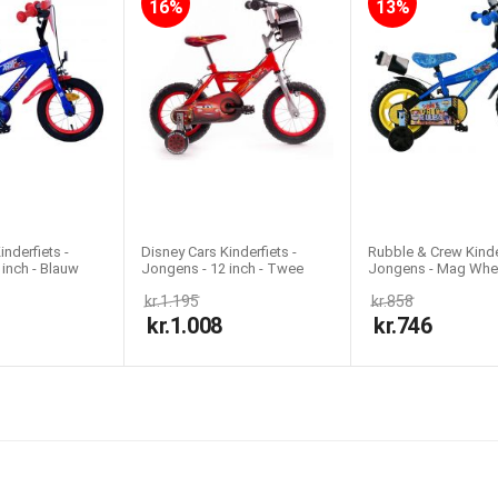
Nej
16%
13%
Ja
Jongensfiets, Kinderfiets, Schoolfiets, Stadsfiets
nderfiets -
Disney Cars Kinderfiets -
Rubble & Crew Kinder
inch - Blauw
Jongens - 12 inch - Twee
Jongens - Mag Whee
handremmen
inch - Blauw
kr.
1.195
kr.
858
kr.
1.008
kr.
746