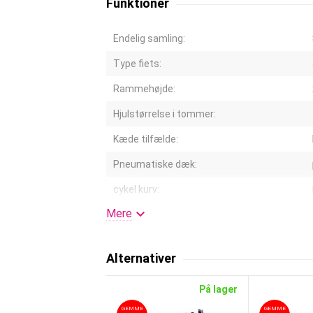
Funktioner
Endelig samling:
Type fiets:
Rammehøjde:
Hjulstørrelse i tommer:
Kæde tilfælde:
Pneumatiske dæk:
cykel kurv:

Mere
Kleur:
styrestøj justerbar:
Alternativer
Fælge:
På lager
Suspension:
GEMME
GEMME