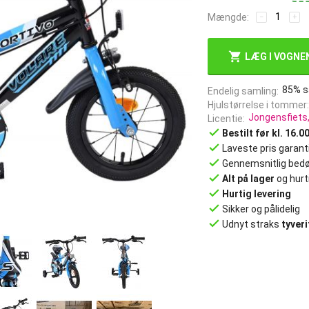
Mængde:
−
+
LÆG I VOGNE
85% s
Endelig samling
Hjulstørrelse i tommer
Jongensfiets,
Licentie
done
Bestilt før kl. 16.00
done
Laveste pris garant
done
Gennemsnitlig bed
done
Alt på lager
og hurt
done
Hurtig levering
done
Sikker og pålidelig
done
Udnyt straks
tyver