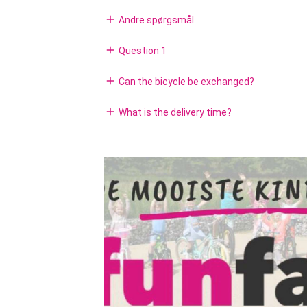
add
Andre spørgsmål
add
Question 1
add
Can the bicycle be exchanged?
add
What is the delivery time?