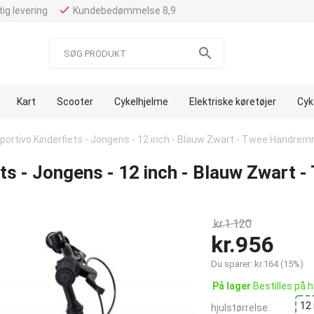
done
ig levering
Kundebedømmelse 8,9

Kart
Scooter
Cykelhjelme
Elektriske køretøjer
Cyk
Sportivo Kinderfiets - Jongens - 12 inch - Blauw Zwart - Twee Handre
ets - Jongens - 12 inch - Blauw Zwar
kr.
1.120
kr.
956
Du sparer:
kr.
164
(
15
%)
På lager
Bestilles på h
12
hjulstørrelse: