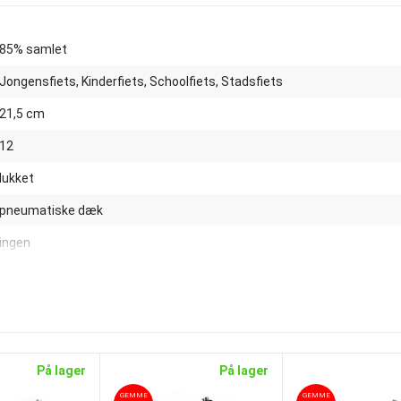
85% samlet
Jongensfiets, Kinderfiets, Schoolfiets, Stadsfiets
21,5 cm
12
lukket
pneumatiske dæk
ingen
12
Ja
Stål
På lager
På lager
nej
GEMME
GEMME