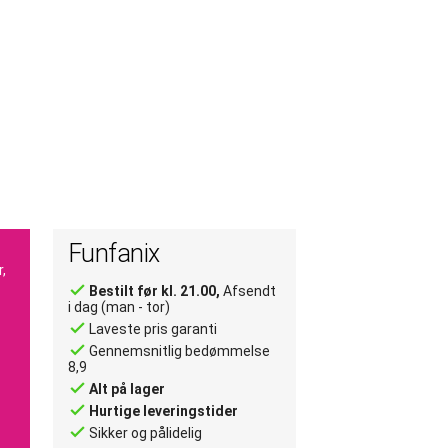
Funfanix
,
done
Bestilt før kl. 21.00,
Afsendt
i dag (man - tor)
done
Laveste pris garanti
done
Gennemsnitlig bedømmelse
8,9
done
Alt på lager
done
Hurtige leveringstider
done
Sikker og pålidelig