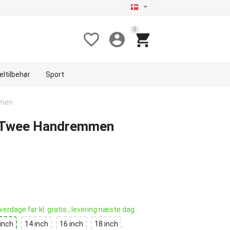
0



eltilbehør
Sport
mmen
t - Twee Handremmen
verdage før kl. gratis , levering næste dag
 inch
14 inch
16 inch
18 inch