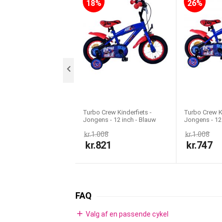
Gear:
18%
26%
Træningshjul:
Licentie:

Turbo Crew Kinderfiets -
Turbo Crew Ki
Jongens - 12 inch - Blauw
Jongens - 12 
Rood - Twee handremmen
Rood
kr.
1.008
kr.
1.008
kr.
821
kr.
747
FAQ
add
Valg af en passende cykel