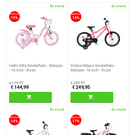
En stock
En stock
BESPAAR
BESPAAR
19%
14%
Hello Kitty Kinderfiets - Meisjes
Volare Milano Kinderfiets -
- 16 inch - Roze
Meisjes- 16 inch - Roze
€
179,95
€
289,95
€
144,99
€
249,95
En stock
En stock
BESPAAR
BESPAAR
14%
17%