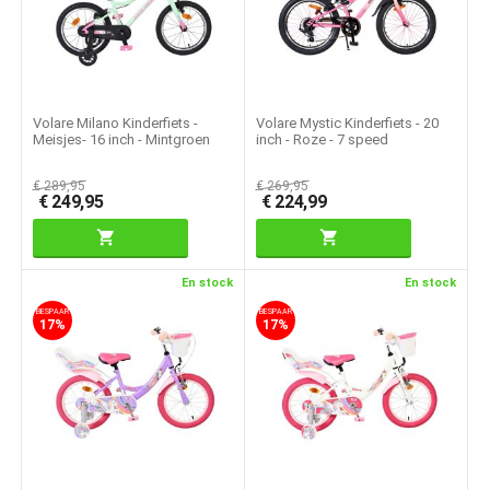
Volare Milano Kinderfiets -
Volare Mystic Kinderfiets - 20
Meisjes- 16 inch - Mintgroen
inch - Roze - 7 speed
€
289,95
€
269,95
€
249,95
€
224,99
En stock
En stock
BESPAAR
BESPAAR
17%
17%