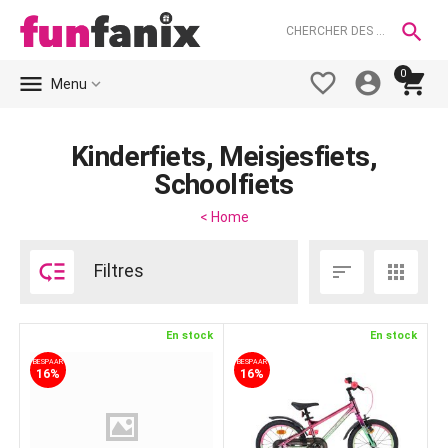

0





Menu
Kinderfiets, Meisjesfiets,
Schoolfiets
< Home

Filtres


En stock
En stock
BESPAAR
BESPAAR
16%
16%