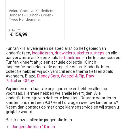
Volare Sportivo Kinderfiets -
Jongens - 18 inch - Groen -
Twee Handremmen
€
195,00
€
159,99
Funfanix is al vele jaren de specialist op het gebied van
kinderfietsen,
loopfietsen
,
driewielers
,
skelters
,
steps
en alle
aanverwante artikelen zoals
fietshelmen
en fiets accessoires.
Funfanix heeft altijd een actuele collectie 18 inch
jongensfietsen. Naast de complete Volare Kinderfietsen
collectie hebben wij ook verschillende thema fietsen zoals
Avengers, Blaze,
Disney Cars
,
Woezel & Pip
,
Paw
Patrol
en
QPlay
.
Wij bieden een laagste prijs garantie en hebben alles op
voorraad. Hiermee hebben we snelle levertijden. Alle
kinderfietsen zijn van de beste kwaliteit. Daarom waarderen
klanten ons met een 9,3 ! Heeft u vragen over uw kinderfiets?
Neem dan contact op met onze klantenservice en wij staan u
gelijk te woord.
Bekijk onze collectie jongensfietsen:
Jongensfietsen 10 inch