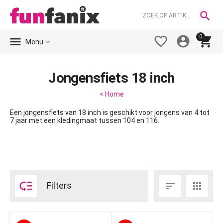

0





Menu
Jongensfiets 18 inch
< Home
Een jongensfiets van 18 inch is geschikt voor jongens van 4 tot
7 jaar met een kledingmaat tussen 104 en 116.

Filters

