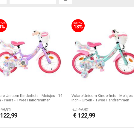
PAAR
BESPAAR
8%
18%
are Unicorn Kinderfiets - Meisjes - 14
Volare Unicorn Kinderfiets - Meisjes 
h - Paars - Twee Handremmen
inch - Groen - Twee Handremmen
149,95
€
149,95
€
122,99
€
122,99