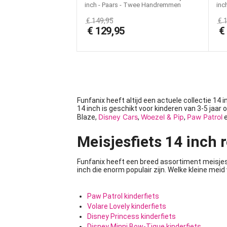
inch - Paars - Twee Handremmen
inc
€
149,95
€
€
129,95
Funfanix heeft altijd een actuele collectie 14
14 inch is geschikt voor kinderen van 3-5 jaar
Disney Cars
Woezel & Pip
Paw Patrol
Blaze,
,
,
Meisjesfiets 14 inch 
Funfanix heeft een breed assortiment meisjes
inch die enorm populair zijn. Welke kleine meid 
Paw Patrol kinderfiets
Volare Lovely kinderfiets
Disney Princess kinderfiets
Disney Minni Bow-Tique kinderfiets