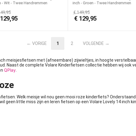
h - Wit - Twee Handremmen
inch - Groen - Twee Handremmen
149,95
€
149,95
€
129,95
€
129,95
VORIGE
1
2
VOLGENDE
 inch meisjesfietsen met (afneembare) zijwieltjes, in
hoogte verstelbaa
 oud. Naast de complete Volare Kinderfietsen collectie hebben wij ook 
QPlay
en
.
roze
fietsen. Welk meisje wil nou geen mooi roze kinderfiets? Onderstaand
wil geen little miss zijn en leren fietsen op een Volare Lovely 14 inch ki