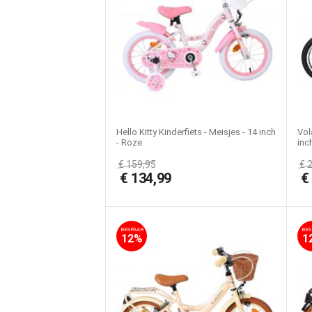
Hello Kitty Kinderfiets - Meisjes - 14 inch
Vol
- Roze
inc
€
159,95
€
€
134,99
BESPAAR
BES
12%
1