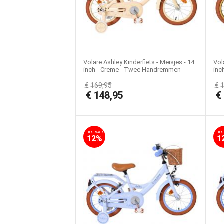
Volare Ashley Kinderfiets - Meisjes - 14
Vol
inch - Creme - Twee Handremmen
inc
€
169,95
€
€
148,95
BESPAAR
BES
12%
1