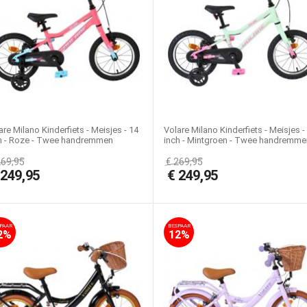
are Milano Kinderfiets - Meisjes - 14
Volare Milano Kinderfiets - Meisjes -
h - Roze - Twee handremmen
inch - Mintgroen - Twee handremme
269,95
€
269,95
€
249,95
€
249,95
PAAR
BESPAAR
2%
12%