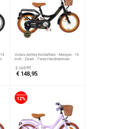
 14
Volare Ashley Kinderfiets - Meisjes - 14
n
inch - Zwart - Twee Handremmen
€
169,95
€
148,95
BESPAAR
12%