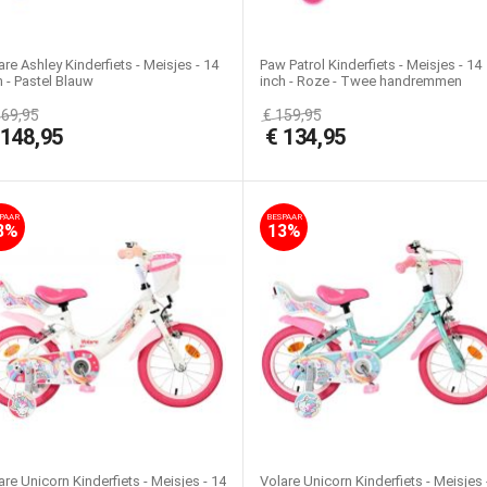
are Ashley Kinderfiets - Meisjes - 14
Paw Patrol Kinderfiets - Meisjes - 14
h - Pastel Blauw
inch - Roze - Twee handremmen
169,95
€
159,95
€
148,95
€
134,95
PAAR
BESPAAR
3%
13%
are Unicorn Kinderfiets - Meisjes - 14
Volare Unicorn Kinderfiets - Meisjes 