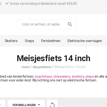
done
)
Gratis verzending in Nederland vanaf €50,00

Skelters
Steps
Fietshelmen
Elektrische voertuigen
Meisjesfiets 14 inch
/
/
Meisjesfiets 14 inch
Home
Meisjesfietsen
loopfietsen
driewielers
skelters
steps
ebied van kinderfietsen,
,
,
,
en alle 
etsen voor ieder kind. Wij richting ons niet op elektrische fietsen.

VERSNELLINGEN