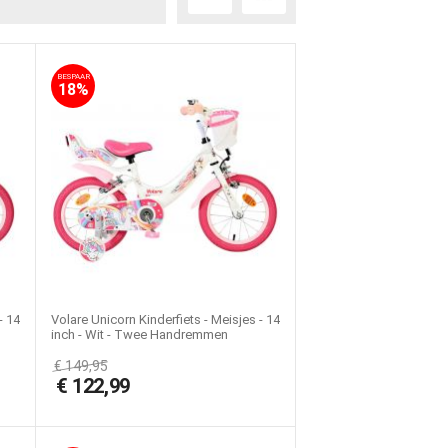
BESPAAR
18%
- 14
Volare Unicorn Kinderfiets - Meisjes - 14
inch - Wit - Twee Handremmen
€
149,95
€
122,99