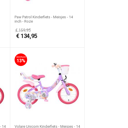
Paw Patrol Kinderfiets - Meisjes - 14
inch - Roze
€
159,95
€
134,95
BESPAAR
13%
- 14
Volare Unicorn Kinderfiets - Meisjes - 14