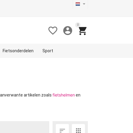
0



Fietsonderdelen
Sport
fietshelmen
aanverwante artikelen zoals
en

