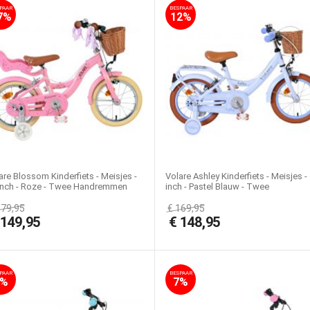
PAAR
BESPAAR
7%
12%
are Blossom Kinderfiets - Meisjes -
Volare Ashley Kinderfiets - Meisjes -
inch - Roze - Twee Handremmen
inch - Pastel Blauw - Twee
Handremmen
179,95
€
169,95
€
149,95
€
148,95
PAAR
BESPAAR
7%
7%