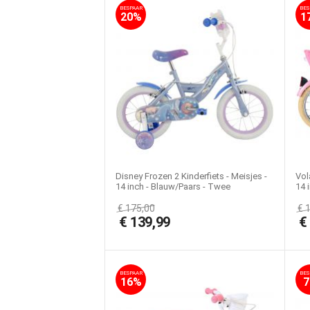
BESPAAR
BES
20%
1
Disney Frozen 2 Kinderfiets - Meisjes -
Vol
14 inch - Blauw/Paars - Twee
14 
handremmen
€
175,00
€
€
139,99
BESPAAR
BES
16%