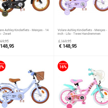
are Ashley Kinderfiets - Meisjes - 14
Volare Ashley Kinderfiets - Meisjes -
h - Zwart
inch - Lila - Twee Handremmen
169,95
€
169,95
€
148,95
€
148,95
PAAR
BESPAAR
2%
16%