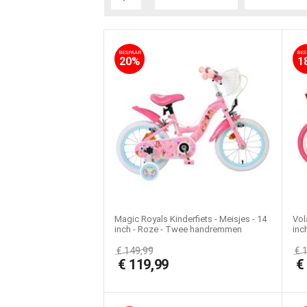
BESPAAR
BES
20%
1
Magic Royals Kinderfiets - Meisjes - 14
Vol
inch - Roze - Twee handremmen
inc
€
149,99
€
€
119,99