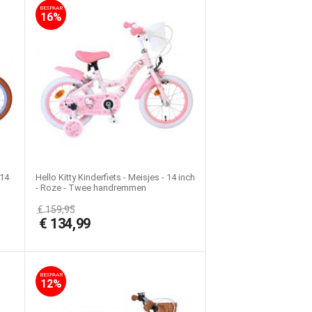
BESPAAR
16%
 14
Hello Kitty Kinderfiets - Meisjes - 14 inch
- Roze - Twee handremmen
€
159,95
€
134,99
BESPAAR
12%