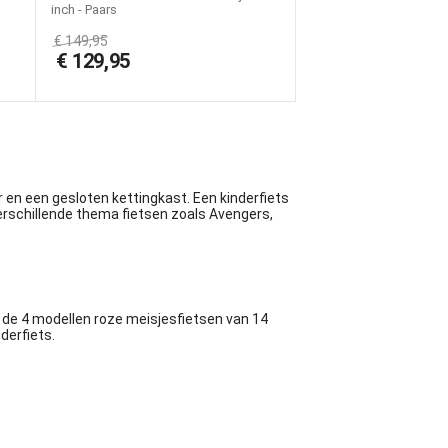
inch - Paars
€
149,95
€
129,95
r
en een gesloten kettingkast. Een kinderfiets
verschillende thema fietsen zoals Avengers,
 de 4 modellen roze meisjesfietsen van 14
nderfiets.