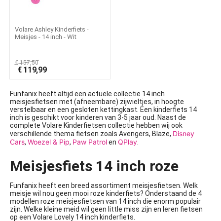
Volare Ashley Kinderfiets -
Meisjes - 14 inch - Wit
€
157,50
€
119,99
Funfanix heeft altijd een actuele collectie 14 inch
meisjesfietsen met (afneembare) zijwieltjes, in
hoogte
verstelbaar
en een gesloten kettingkast. Een kinderfiets 14
inch is geschikt voor kinderen van 3-5 jaar oud. Naast de
complete Volare Kinderfietsen collectie hebben wij ook
Disney
verschillende thema fietsen zoals Avengers, Blaze,
Cars
Woezel & Pip
Paw Patrol
QPlay
,
,
en
.
Meisjesfiets 14 inch roze
Funfanix heeft een breed assortiment meisjesfietsen. Welk
meisje wil nou geen mooi roze kinderfiets? Onderstaand de 4
modellen roze meisjesfietsen van 14 inch die enorm populair
zijn. Welke kleine meid wil geen little miss zijn en leren fietsen
op een Volare Lovely 14 inch kinderfiets.