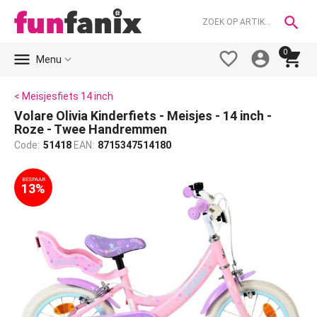

0





Menu
< Meisjesfiets 14 inch
Volare Olivia Kinderfiets - Meisjes - 14 inch -
Roze - Twee Handremmen
Code:
51418
EAN:
8715347514180
BESPAAR
13%