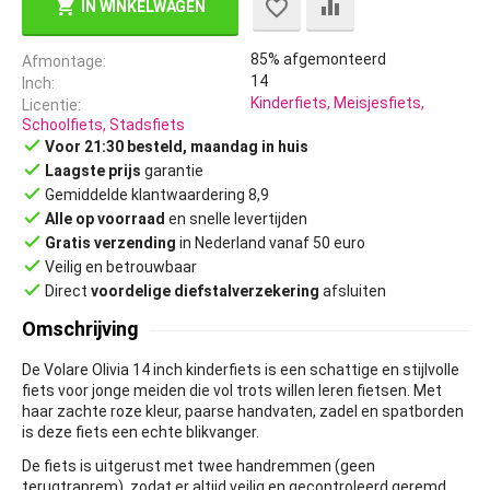
IN WINKELWAGEN
85% afgemonteerd
Afmontage
14
Inch
Kinderfiets, Meisjesfiets,
Licentie
Schoolfiets, Stadsfiets
done
Voor 21:30 besteld, maandag in huis
done
Laagste prijs
garantie
done
Gemiddelde klantwaardering 8,9
done
Alle op voorraad
en snelle levertijden
done
Gratis verzending
in Nederland vanaf 50 euro
done
Veilig en betrouwbaar
done
Direct
voordelige diefstalverzekering
afsluiten
Omschrijving
De Volare Olivia 14 inch kinderfiets is een schattige en stijlvolle
fiets voor jonge meiden die vol trots willen leren fietsen. Met
haar zachte roze kleur, paarse handvaten, zadel en spatborden
is deze fiets een echte blikvanger.
De fiets is uitgerust met twee handremmen (geen
terugtraprem), zodat er altijd veilig en gecontroleerd geremd