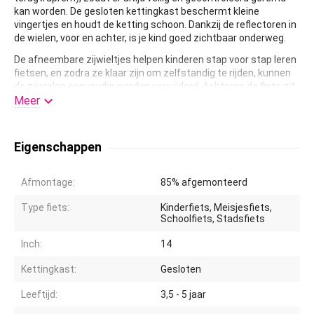
kan worden. De gesloten kettingkast beschermt kleine
vingertjes en houdt de ketting schoon. Dankzij de reflectoren in
de wielen, voor en achter, is je kind goed zichtbaar onderweg.
De afneembare zijwieltjes helpen kinderen stap voor stap leren
fietsen, en zodra ze klaar zijn om zelfstandig te rijden, kunnen
de zijwielen eenvoudig worden verwijderd. Achterop de fiets zit

een leuk poppenzitje, zodat de favoriete pop altijd mee kan op
Meer
avontuur. Het zadel en stuur zijn in hoogte verstelbaar, zodat de
fiets met je kind meegroeit. Daarnaast is de fiets voorzien van
een bel, zodat iedereen weet dat er een trotse kleine fietser
Eigenschappen
aankomt.
De Volare Olivia 14 inch kinderfiets combineert veiligheid,
Afmontage:
85% afgemonteerd
comfort en een lief design inch perfect voor elk ritje vol plezier
en fantasie.
Type fiets:
Kinderfiets, Meisjesfiets,
Schoolfiets, Stadsfiets
Inch:
14
Kettingkast:
Gesloten
Leeftijd:
3,5 - 5 jaar