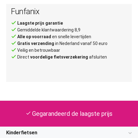
Funfanix
done
Laagste prijs garantie
done
Gemiddelde klantwaardering 8,9
done
Alle op voorraad
en snelle levertijden
done
Gratis verzending
in Nederland vanaf 50 euro
done
Veilig en betrouwbaar
done
Direct
voordelige fietsverzekering
afsluiten
Gegarandeerd de laagste prijs
check
Kinderfietsen