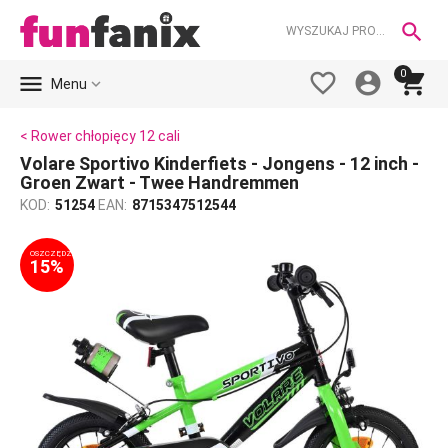

0





Menu
< Rower chłopięcy 12 cali
Volare Sportivo Kinderfiets - Jongens - 12 inch -
Groen Zwart - Twee Handremmen
KOD:
51254
EAN:
8715347512544
OSZCZĘDZASZ
15%