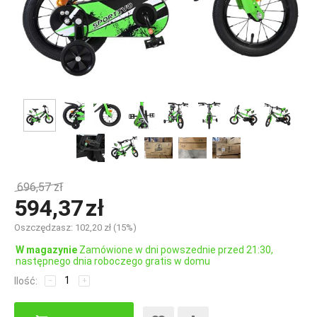
696,57
zł
594,37
zł
Oszczędzasz:
102,20
zł
(
15
%)
W magazynie
Zamówione w dni powszednie przed 21:30,
następnego dnia roboczego gratis w domu
Ilość:
−
+