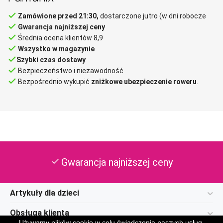
done
Zamówione przed 21:30,
dostarczone jutro (w dni robocze
done
Gwarancja najniższej ceny
done
Średnia ocena klientów 8,9
done
Wszystko w magazynie
done
Szybki czas dostawy
done
Bezpieczeństwo i niezawodność
done
Bezpośrednio wykupić
zniżkowe ubezpieczenie roweru
.
Gwarancja najniższej ceny
check
Artykuły dla dzieci
Obsługa klienta
Używamy plików cookie w celu świadczenia naszych usług.