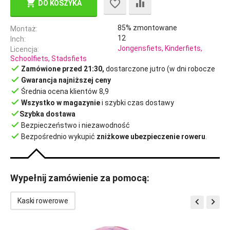
DO KOSZYKA
85% zmontowane
Montaż
12
Inch
Jongensfiets, Kinderfiets,
Licencja
Schoolfiets, Stadsfiets
done
Zamówione przed 21:30,
dostarczone jutro (w dni robocze
done
Gwarancja najniższej ceny
done
Średnia ocena klientów 8,9
done
Wszystko w magazynie
i szybki czas dostawy
done
Szybka dostawa
done
Bezpieczeństwo i niezawodność
done
Bezpośrednio wykupić
zniżkowe ubezpieczenie roweru
.
Wypełnij zamówienie za pomocą:


Kaski rowerowe
OSZ
1