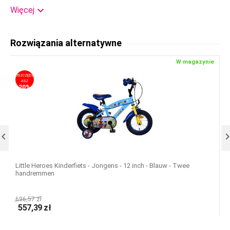
Kleur:

12
Więcej
Kosz:
Nr
Rozwiązania alternatywne
Regulowana wysokość
Tak
kierownicy:
W magazynie
Obręcze:
Stal
OSZCZĘDZ
OS
ASZ
20%
Zawieszenie:
Nr
Przekładnie:
Nr
Koła boczne:
Tak

Licencja:
Jongensfiets, Kinderfiet
s, Schoolfiets, Stadsfiet
s
Little Heroes Kinderfiets - Jongens - 12 inch - Blauw - Twee
T
handremmen
h
696,57
zł
6
557,39
zł