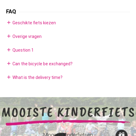
FAQ
add
Geschikte fiets kiezen
add
Overige vragen
add
Question 1
add
Can the bicycle be exchanged?
add
What is the delivery time?
Mooiste Kinderfietsen