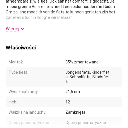
afneembare zijwieltjes. Ook aan het comfort is gedacht. De
mooie groene Volare fiets heeft een bidonhouder met bidon.
Om zo lang mogelijk van de fiets te kunnen genieten zijn het
zadel en stuur in hoogte verstelbaar.
Kortom: een topkwaliteit fiets waar uw kind nog jaren van kan

Więcej
genieten!
Właściwości
Montaż:
85% zmontowane
Type fiets:
Jongensfiets, Kinderfiet
s, Schoolfiets, Stadsfiet
s
Wysokość ramy:
21,5 cm
Inch:
12
Walizka na łańcuchy:
Zamknięta
Opony pneumatyczne:
Opony pneumatyczne