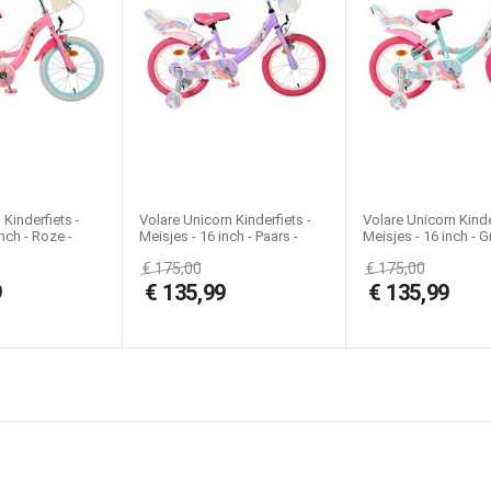
Nee
Ja
Kinderfiets, Meisjesfiets, Schoolfiets, Stadsfiets
Kinderfiets -
Volare Unicorn Kinderfiets -
Volare Unicorn Kinde
nch - Roze -
Meisjes - 16 inch - Paars -
Meisjes - 16 inch - G
emmen
Twee Handremmen
Twee Handremmen
€
175,00
€
175,00
9
€
135,99
€
135,99