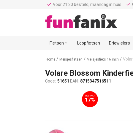
done
done
Voor 21:30 besteld, maandag in huis
Fietsen

Loopfietsen
Driewielers
/
/
/
Volar
Home
Meisjesfietsen
Meisjesfiets 16 inch
Volare Blossom Kinderfie
Code:
51651
EAN:
8715347516511
BESPAAR
17%