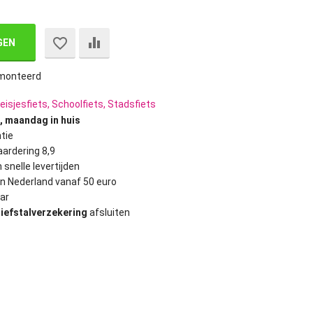
GEN
monteerd
eisjesfiets, Schoolfiets, Stadsfiets
, maandag in huis
tie
ardering 8,9
 snelle levertijden
in Nederland vanaf 50 euro
ar
diefstalverzekering
afsluiten