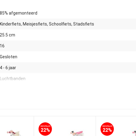
85% afgemonteerd
Kinderfiets, Meisjesfiets, Schoolfiets, Stadsfiets
25.5 cm
16
Gesloten
4 - 6 jaar
Luchtbanden
16
Ja
ja
Ja
BESPAAR
BESPAAR
22%
22%
Nee