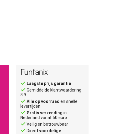
Funfanix
done
Laagste prijs garantie
r
done
Gemiddelde klantwaardering
8,9
done
Alle op voorraad
en snelle
levertijden
done
Gratis verzending
in
Nederland vanaf 50 euro
done
Veilig en betrouwbaar
done
Direct
voordelige