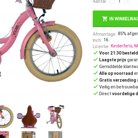
Aantal:
−
+
IN WINKELWA
85% afge
Afmontage
16
Inch
Kinderfiets, M
Licentie
done
Voor 21:30 besteld
done
Laagste prijs
garan
done
Gemiddelde klantwa
done
Alle op voorraad
en
done
Gratis verzending
done
Veilig en betrouwba
done
Direct
voordelige 