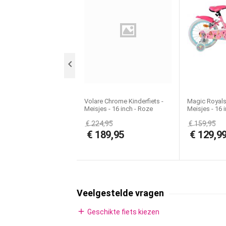
Versnellingen:
Zijwielen:
Licentie:

Volare Chrome Kinderfiets -
Magic Royals 
Meisjes - 16 inch - Roze
Meisjes - 16 i
Groen - Twee Handremmen
Twee Handr
€
224,95
€
159,95
€
189,95
€
129,9
Veelgestelde vragen
add
Geschikte fiets kiezen