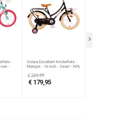

rfiets -
Volare Excellent Kinderfiets -
Volare Unicorn Kinderfiets -
roen -
Meisjes - 16 inch - Zwart - 95%
Meisjes - 16 inch - Wit - Tw
afgemonteerd
Handremmen
€
209,99
€
175,00
€
179,95
€
135,99