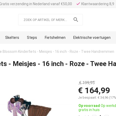
done
Gratis verzending in Nederland vanaf €50,00
Klantwaardering 8,9

Skelters
Steps
Fietshelmen
Elektrische voertuigen
e Blossom Kinderfiets - Meisjes - 16 inch - Roze - Twee Handremmen
ts - Meisjes - 16 inch - Roze - Twee
€
199,95
€
164,99
Je bespaart:
€
34,96
(
17
%
Op voorraad
Op werkd
gratis in huis