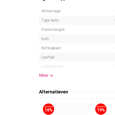
Afmontage:
Type fiets:
Frame hoogte:
Inch:
Kettingkast:
Leeftijd:
Luchtbanden:

Meer
Kleur:
Mandje:
Alternatieven
Standaard:
Stuurhoogte verstelbaar:
BESPAAR
BESPAAR
16%
19%
Vering: