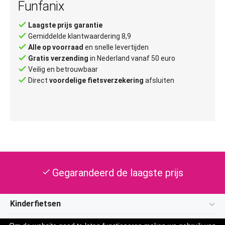
Funfanix
done
Laagste prijs garantie
done
Gemiddelde klantwaardering 8,9
done
Alle op voorraad
en snelle levertijden
done
Gratis verzending
in Nederland vanaf 50 euro
done
Veilig en betrouwbaar
done
Direct
voordelige fietsverzekering
afsluiten
Gegarandeerd de laagste prijs
check
Kinderfietsen
Klantenservice