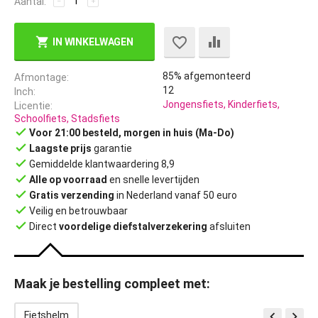
Aantal:
−
+
IN WINKELWAGEN
85% afgemonteerd
Afmontage
12
Inch
Jongensfiets, Kinderfiets,
Licentie
Schoolfiets, Stadsfiets
done
Voor 21:00 besteld, morgen in huis (Ma-Do)
done
Laagste prijs
garantie
done
Gemiddelde klantwaardering 8,9
done
Alle op voorraad
en snelle levertijden
done
Gratis verzending
in Nederland vanaf 50 euro
done
Veilig en betrouwbaar
done
Direct
voordelige diefstalverzekering
afsluiten
Maak je bestelling compleet met:


Fietshelm