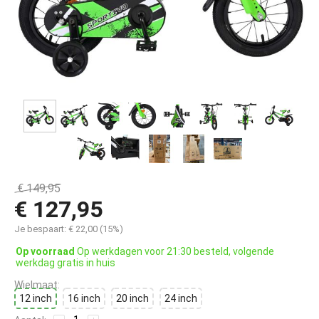
€
149,95
€
127,95
Je bespaart:
€
22,00
(
15
%)
Op voorraad
Op werkdagen voor 21:30 besteld, volgende
werkdag gratis in huis
Wielmaat:
12 inch
16 inch
20 inch
24 inch