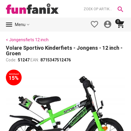

0





Menu
< Jongensfiets 12 inch
Volare Sportivo Kinderfiets - Jongens - 12 inch -
Groen
Code:
51247
EAN:
8715347512476
BESPAAR
15%