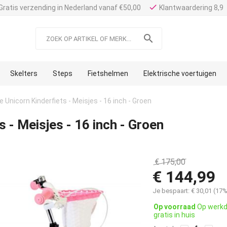
done
Gratis verzending in Nederland vanaf €50,00
Klantwaardering 8,9

Skelters
Steps
Fietshelmen
Elektrische voertuigen
e Unicorn Kinderfiets - Meisjes - 16 inch - Groen
s - Meisjes - 16 inch - Groen
€
175,00
€
144,99
Je bespaart:
€
30,01
(
17
%
Op voorraad
Op werkd
gratis in huis