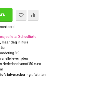
GEN
monteerd
eisjesfiets, Schoolfiets
, maandag in huis
tie
ardering 8,9
 snelle levertijden
in Nederland vanaf 50 euro
ar
diefstalverzekering
afsluiten