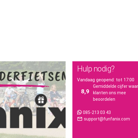
Hulp nodig?
Vandaag geopend: tot 17:00
Gemiddelde cijfer waa
8,9
klanten ons mee
beoordelen
085-213 03 43
mail_outline
support@funfanix.com