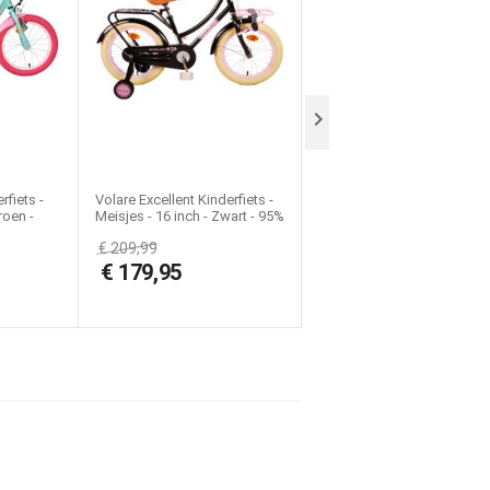

rfiets -
Volare Excellent Kinderfiets -
Volare Unicorn Kinderfiets -
roen -
Meisjes - 16 inch - Zwart - 95%
Meisjes - 16 inch - Wit - Tw
afgemonteerd
Handremmen
€
209,99
€
175,00
€
179,95
€
135,99