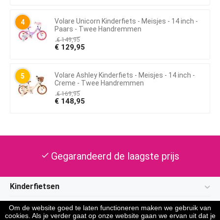
Volare Unicorn Kinderfiets - Meisjes - 14 inch -
4
Paars - Twee Handremmen
€
149,95
€
129,95
Volare Ashley Kinderfiets - Meisjes - 14 inch -
5
Creme - Twee Handremmen
€
169,95
€
148,95
Gegarandeerd de laagste prijs
check
Kinderfietsen
Klantenservice
Om de website goed te laten functioneren maken we gebruik van
cookies. Als je verder gaat op onze website gaan we ervan uit dat je