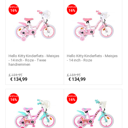
BESPAAR
BESPAAR
16%
16%
Hello Kitty Kinderfiets - Meisjes
Hello Kitty Kinderfiets - Meisjes
- 14 inch - Roze - Twee
- 14 inch - Roze
handremmen
€
159,95
€
159,95
€
134,99
€
134,99
BESPAAR
BESPAAR
16%
16%