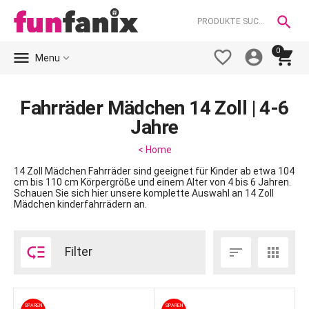

0





Menu
Fahrräder Mädchen 14 Zoll | 4-6
Jahre
< Home
14 Zoll Mädchen Fahrräder sind geeignet für Kinder ab etwa 104
cm bis 110 cm Körpergröße und einem Alter von 4 bis 6 Jahren.
Schauen Sie sich hier unsere komplette Auswahl an 14 Zoll
Mädchen kinderfahrrädern an.

Filter


SPAREN
SPAREN