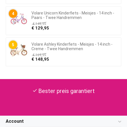
Volare Unicorn Kinderfiets - Meisjes - 14 inch -
4
Paars - Twee Handremmen
€
149,95
€
129,95
Volare Ashley Kinderfiets - Meisjes - 14 inch -
5
Creme - Twee Handremmen
€
169,95
€
148,95
Bester preis garantiert
check
Account