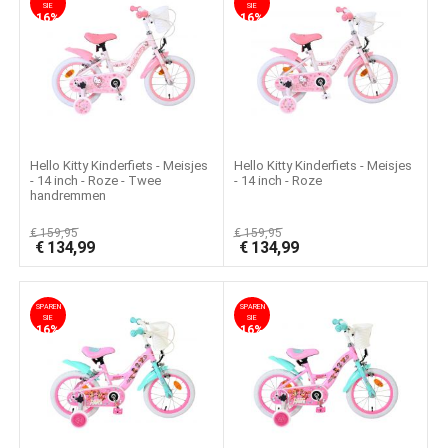
SIE
SIE
16%
16%
Hello Kitty Kinderfiets - Meisjes
Hello Kitty Kinderfiets - Meisjes
- 14 inch - Roze - Twee
- 14 inch - Roze
handremmen
€
159,95
€
159,95
€
134,99
€
134,99
SPAREN
SPAREN
SIE
SIE
16%
16%