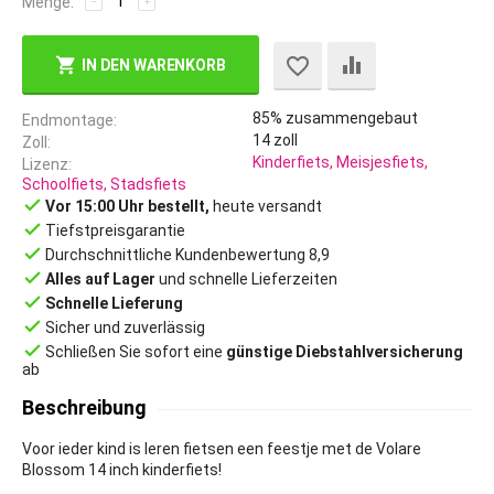
Menge:
−
+
IN DEN WARENKORB
85% zusammengebaut
Endmontage
14
zoll
Zoll
Kinderfiets, Meisjesfiets,
Lizenz
Schoolfiets, Stadsfiets
done
Vor 15:00 Uhr bestellt,
heute versandt
done
Tiefstpreisgarantie
done
Durchschnittliche Kundenbewertung 8,9
done
Alles auf Lager
und schnelle Lieferzeiten
done
Schnelle Lieferung
done
Sicher und zuverlässig
done
Schließen Sie sofort eine
günstige Diebstahlversicherung
ab
Beschreibung
Voor ieder kind is leren fietsen een feestje met de Volare
Blossom 14 inch kinderfiets!