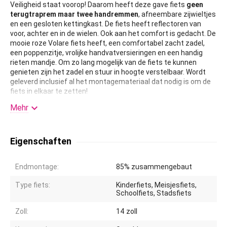
Veiligheid staat voorop! Daarom heeft deze gave fiets
geen
terugtraprem maar twee handremmen
, afneembare zijwieltjes
en een gesloten kettingkast. De fiets heeft reflectoren van
voor, achter en in de wielen. Ook aan het comfort is gedacht. De
mooie roze Volare fiets heeft, een comfortabel zacht zadel,
een poppenzitje, vrolijke handvatversieringen en een handig
rieten mandje. Om zo lang mogelijk van de fiets te kunnen
genieten zijn het zadel en stuur in hoogte verstelbaar. Wordt
geleverd inclusief al het montagemateriaal dat nodig is om de
fiets in elkaar te zetten!

Kortom: een topkwaliteit fiets voor een scherpe prijs!
Mehr
Eigenschaften
Endmontage:
85% zusammengebaut
Type fiets:
Kinderfiets, Meisjesfiets,
Schoolfiets, Stadsfiets
Zoll:
14
zoll