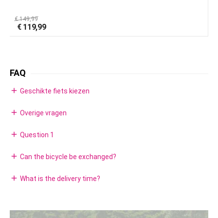
€
149,99
€
€
119,99
FAQ
add
Geschikte fiets kiezen
add
Overige vragen
add
Question 1
add
Can the bicycle be exchanged?
add
What is the delivery time?