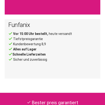
Funfanix
done
Vor 15:00 Uhr bestellt,
heute versandt
done
Tiefstpreisgarantie
done
Kundenbewertung 8,9
done
Alles auf Lager
done
Schnelle Lieferzeiten
done
Sicher und zuverlässig
Bester preis garantiert
check