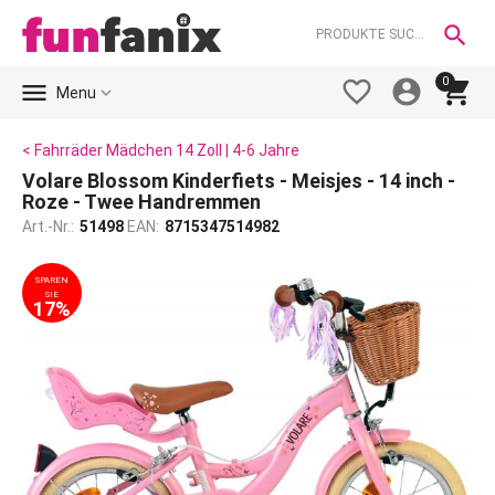

0





Menu
< Fahrräder Mädchen 14 Zoll | 4-6 Jahre
Volare Blossom Kinderfiets - Meisjes - 14 inch -
Roze - Twee Handremmen
Art.-Nr.:
51498
EAN:
8715347514982
SPAREN
SIE
17%