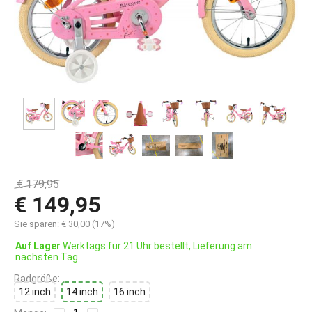
€
179,95
€
149,95
Sie sparen:
€
30,00
(
17
%)
Auf Lager
Werktags für 21 Uhr bestellt, Lieferung am
nächsten Tag
Radgröße:
12 inch
14 inch
16 inch