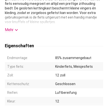
fiets eenvoudig meegroeit en altijd een prettige zithouding
biedt. De gesloten kettingkast beschermt kleine vingers én
kleding, zodat er zorgeloos gefietst kan worden. Voor extra
gebruiksgemak is de fiets uitgerust met een handig mandje
voor knuffels of kleine spulletjes.

Ook aan zichtbaarheid is gedacht: met reflectoren in de wielen
Mehr
en reflectoren voor en achter is je kind beter zichtbaar in het
verkeer. Kortom, een complete en stijlvolle 12 inch fiets
waarmee elke rit veilig, comfortabel en vooral heel leuk wordt.
Eigenschaften
Endmontage:
85% zusammengebaut
Type fiets:
Kinderfiets, Meisjesfiets
Zoll:
12
zoll
Kettenschutz:
Geschlossen
Reifen:
Luftbereifung
Kleur:
12