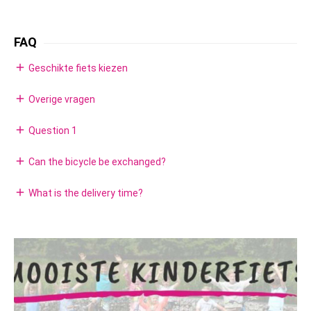
FAQ
add
Geschikte fiets kiezen
add
Overige vragen
add
Question 1
add
Can the bicycle be exchanged?
add
What is the delivery time?