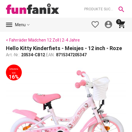

0





Menu
< Fahrräder Mädchen 12 Zoll | 2-4 Jahre
Hello Kitty Kinderfiets - Meisjes - 12 inch - Roze
Art.-Nr.:
20534-CB12
EAN:
8715347205347
SPAREN
SIE
16%