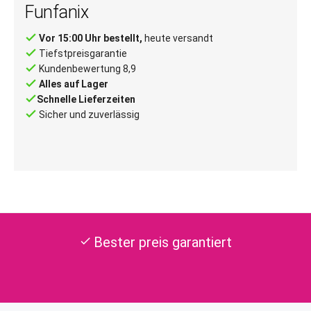
Funfanix
done
Vor 15:00 Uhr bestellt,
heute versandt
done
Tiefstpreisgarantie
done
Kundenbewertung 8,9
done
Alles auf Lager
done
Schnelle Lieferzeiten
done
Sicher und zuverlässig
Bester preis garantiert
check