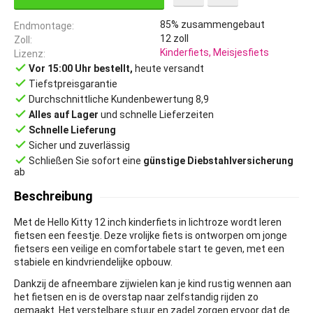
85% zusammengebaut
Endmontage
12
zoll
Zoll
Kinderfiets, Meisjesfiets
Lizenz
done
Vor 15:00 Uhr bestellt,
heute versandt
done
Tiefstpreisgarantie
done
Durchschnittliche Kundenbewertung 8,9
done
Alles auf Lager
und schnelle Lieferzeiten
done
Schnelle Lieferung
done
Sicher und zuverlässig
done
Schließen Sie sofort eine
günstige Diebstahlversicherung
ab
Beschreibung
Met de Hello Kitty 12 inch kinderfiets in lichtroze wordt leren
fietsen een feestje. Deze vrolijke fiets is ontworpen om jonge
fietsers een veilige en comfortabele start te geven, met een
stabiele en kindvriendelijke opbouw.
Dankzij de afneembare zijwielen kan je kind rustig wennen aan
het fietsen en is de overstap naar zelfstandig rijden zo
gemaakt. Het verstelbare stuur en zadel zorgen ervoor dat de