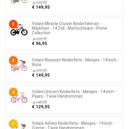
€
179,95
€
149,95
Volare Miracle Cruiser Kinderfahrrad -
2
Mädchen - 14 Zoll - Mattschwarz - Prime
Collection
€
129,95
€
96,95
Volare Blossom Kinderfiets - Meisjes - 14 inch -
3
Roze
€
179,95
€
149,95
Volare Unicorn Kinderfiets - Meisjes - 14 inch -
4
Paars - Twee Handremmen
€
149,95
€
129,95
Volare Ashley Kinderfiets - Meisjes - 14 inch -
5
Creme - Twee Handremmen