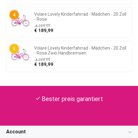
Volare Lovely Kinderfahrrad - Mädchen - 20 Zoll
4
- Rosa
€
229,99
€
189,99
Volare Lovely Kinderfahrrad - Mädchen - 20 Zoll
5
- Rosa Zwei Handbremsen
€
229,99
€
189,99
Bester preis garantiert
check
Account