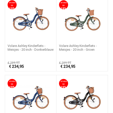
SPAREN
SPAREN
SIE
SIE
19%
19%
Volare Ashley Kinderfiets -
Volare Ashley Kinderfiets -
Meisjes - 20 inch - Donkerblauw
Meisjes - 20 inch - Groen
€
289,99
€
289,99
€
234,95
€
234,95
SPAREN
SPAREN
SIE
SIE
19%
19%