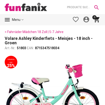

0





Menu
< Fahrräder Mädchen 18 Zoll | 5-7 Jahre
Volare Ashley Kinderfiets - Meisjes - 18 inch -
Groen
Art.-Nr.:
51803
EAN:
8715347518034
SPAREN
SIE
25%