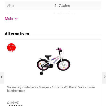
Alter:
4 - 7 Jahre
Reifen:
Luftbereifung

Mehr
Kleur:
18
Korb/Träger:
Ja
Alternativen
Fahrradständer:
ja
SPAREN
S
Lenkerhöhe einstellbar:
Ja
SIE
24%
Federung:
Nein
Schaltung:
Nein
Stützräder:
Ja

Lizenz:
Kinderfiets, Meisjesfiets,
Schoolfiets, Stadsfiets
Volare Lily Kinderfiets - Meisjes - 18 inch - Wit Roze Paars - Twee
V
handremmen
€
189,95
€