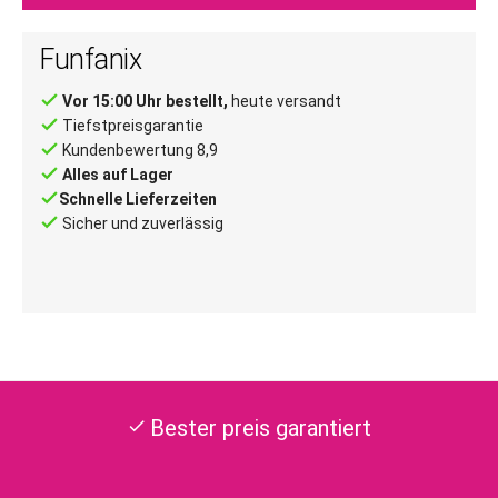
Funfanix
done
Vor 15:00 Uhr bestellt,
heute versandt
done
Tiefstpreisgarantie
done
Kundenbewertung 8,9
done
Alles auf Lager
done
Schnelle Lieferzeiten
done
Sicher und zuverlässig
Bester preis garantiert
check