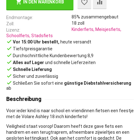
IN DEN WARENKORB
85% zusammengebaut
Endmontage
18
zoll
Zoll
Kinderfiets, Meisjesfiets,
Lizenz
Schoolfiets, Stadsfiets
done
Vor 15:00 Uhr bestellt,
heute versandt
done
Tiefstpreisgarantie
done
Durchschnittliche Kundenbewertung 8,9
done
Alles auf Lager
und schnelle Lieferzeiten
done
Schnelle Lieferung
done
Sicher und zuverlässig
done
Schließen Sie sofort eine
günstige Diebstahlversicherung
ab
Beschreibung
Voor ieder kind is naar school en vriendinnen fietsen een feestje
met de Volare Ashley 18 inch kinderfiets!
Veiligheid staat voorop! Daarom heeft deze gave fiets een
handrem en een terugtraprem, afneembare zijwieltjes en een
gesloten kettingkast. Ook aan het comfort is gedacht. De