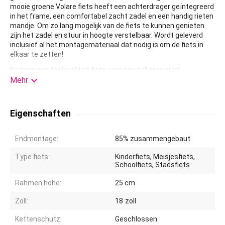
mooie groene Volare fiets heeft een achterdrager geïntegreerd
in het frame, een comfortabel zacht zadel en een handig rieten
mandje. Om zo lang mogelijk van de fiets te kunnen genieten
zijn het zadel en stuur in hoogte verstelbaar. Wordt geleverd
inclusief al het montagemateriaal dat nodig is om de fiets in
elkaar te zetten!
Kortom: een topkwaliteit fiets voor een scherpe prijs!

Mehr
Eigenschaften
Endmontage:
85% zusammengebaut
Type fiets:
Kinderfiets, Meisjesfiets,
Schoolfiets, Stadsfiets
Rahmen höhe:
25 cm
Zoll:
18
zoll
Kettenschutz:
Geschlossen