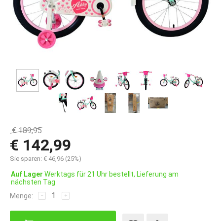
€
189,95
€
142,99
Sie sparen:
€
46,96
(
25
%)
Auf Lager
Werktags für 21 Uhr bestellt, Lieferung am
nächsten Tag
Menge:
−
+