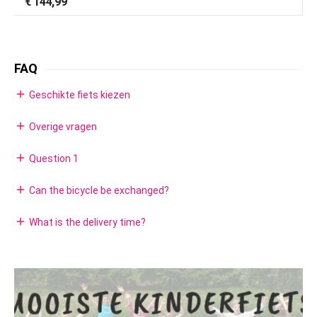
€
144,99
FAQ
add
Geschikte fiets kiezen
add
Overige vragen
add
Question 1
add
Can the bicycle be exchanged?
add
What is the delivery time?