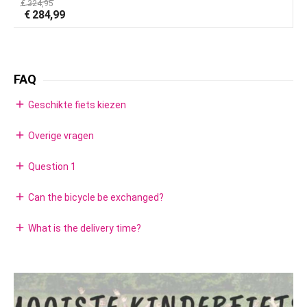
€
324,95
€
€
284,99
FAQ
add
Geschikte fiets kiezen
add
Overige vragen
add
Question 1
add
Can the bicycle be exchanged?
add
What is the delivery time?