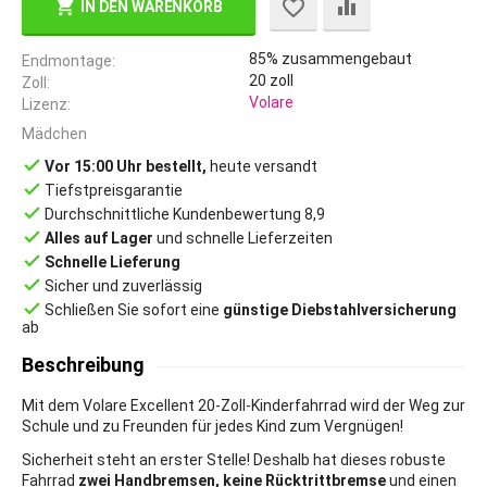
IN DEN WARENKORB
85% zusammengebaut
Endmontage
20
zoll
Zoll
Volare
Lizenz
Mädchen
done
Vor 15:00 Uhr bestellt,
heute versandt
done
Tiefstpreisgarantie
done
Durchschnittliche Kundenbewertung 8,9
done
Alles auf Lager
und schnelle Lieferzeiten
done
Schnelle Lieferung
done
Sicher und zuverlässig
done
Schließen Sie sofort eine
günstige Diebstahlversicherung
ab
Beschreibung
Mit dem Volare Excellent 20-Zoll-Kinderfahrrad wird der Weg zur
Schule und zu Freunden für jedes Kind zum Vergnügen!
Sicherheit steht an erster Stelle! Deshalb hat dieses robuste
Fahrrad
zwei Handbremsen, keine Rücktrittbremse
und einen