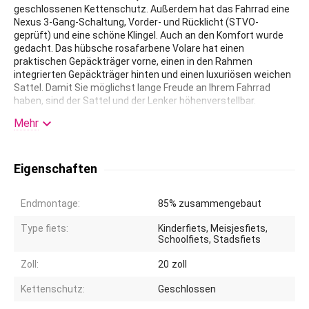
geschlossenen Kettenschutz. Außerdem hat das Fahrrad eine
Nexus 3-Gang-Schaltung, Vorder- und Rücklicht (STVO-
geprüft) und eine schöne Klingel. Auch an den Komfort wurde
gedacht. Das hübsche rosafarbene Volare hat einen
praktischen Gepäckträger vorne, einen in den Rahmen
integrierten Gepäckträger hinten und einen luxuriösen weichen
Sattel. Damit Sie möglichst lange Freude an Ihrem Fahrrad
haben, sind der Sattel und der Lenker höhenverstellbar.

Kurzum: ein hochwertiges Fahrrad, an dem Ihr Kind jahrelang
Mehr
Freude haben wird!
Eigenschaften
Endmontage:
85% zusammengebaut
Type fiets:
Kinderfiets, Meisjesfiets,
Schoolfiets, Stadsfiets
Zoll:
20
zoll
Kettenschutz:
Geschlossen