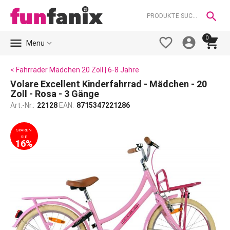

0





Menu
< Fahrräder Mädchen 20 Zoll | 6-8 Jahre
Volare Excellent Kinderfahrrad - Mädchen - 20
Zoll - Rosa - 3 Gänge
Art.-Nr.:
22128
EAN:
8715347221286
SPAREN
SIE
16%