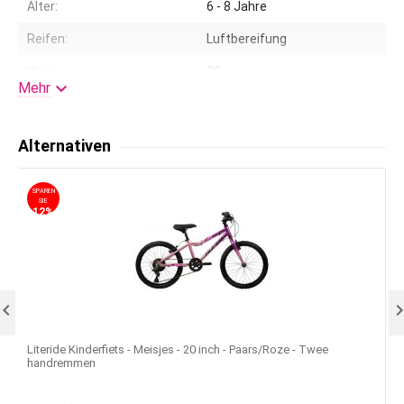
Alter:
6 - 8 Jahre
Reifen:
Luftbereifung
Kleur:
20

Mehr
Korb/Träger:
Träger vorne
Fahrradständer:
ja
Alternativen
Lenkerhöhe einstellbar:
Ja
SPAREN
S
Federung:
Nein
SIE
12%
Schaltung:
Shimano Nexus 3
Lizenz:
Volare

Literide Kinderfiets - Meisjes - 20 inch - Paars/Roze - Twee
V
handremmen