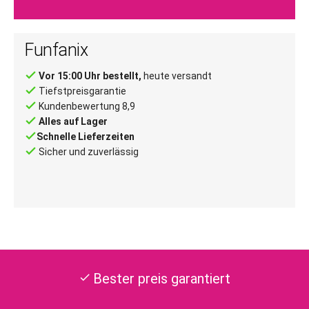
Funfanix
done
Vor 15:00 Uhr bestellt,
heute versandt
done
Tiefstpreisgarantie
done
Kundenbewertung 8,9
done
Alles auf Lager
done
Schnelle Lieferzeiten
done
Sicher und zuverlässig
Bester preis garantiert
check