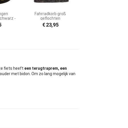
ngen
Fahrradkorb groß
chwarz -
geflochten
m
5
€
23,95
e fiets heeft
een terugtraprem, een
houder met bidon. Om zo lang mogelijk van