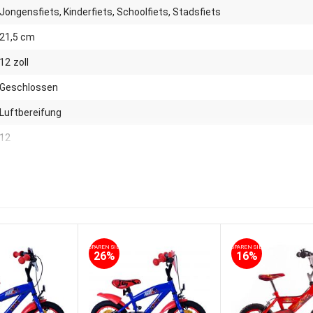
Jongensfiets, Kinderfiets, Schoolfiets, Stadsfiets
21,5 cm
12
zoll
Geschlossen
Luftbereifung
12
Kein
Ja
Stahl
Nein
SPAREN SIE
SPAREN SIE
26%
16%
Nein
Ja