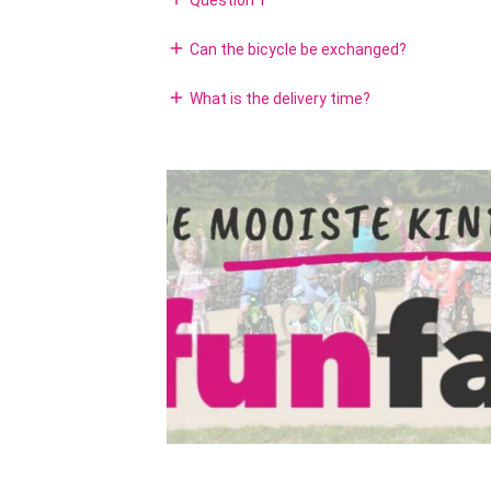
Question 1
add
Can the bicycle be exchanged?
add
What is the delivery time?