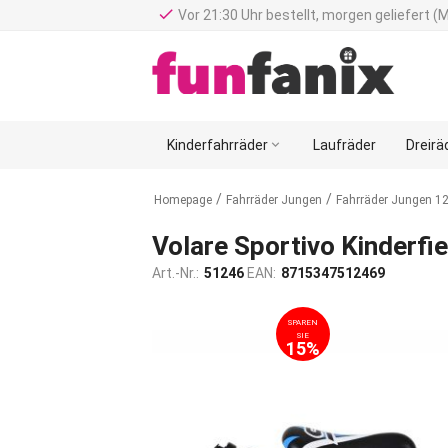
done
Vor 21:30 Uhr bestellt, morgen geliefert (
Kinderfahrräder

Laufräder
Dreirä
/
/
Homepage
Fahrräder Jungen
Fahrräder Jungen 12 
Volare Sportivo Kinderfie
Art.-Nr.:
51246
EAN:
8715347512469
SPAREN
SIE
15%