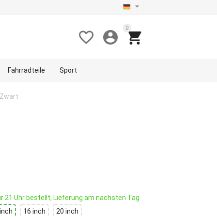
0



Fahrradteile
Sport
 Zwart
r 21 Uhr bestellt, Lieferung am nächsten Tag
 inch
16 inch
20 inch