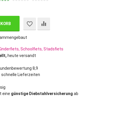
NKORB
sammengebaut
inderfiets, Schoolfiets, Stadsfiets
llt,
heute versandt
e
Kundenbewertung 8,9
 schnelle Lieferzeiten
sig
t eine
günstige Diebstahlversicherung
ab