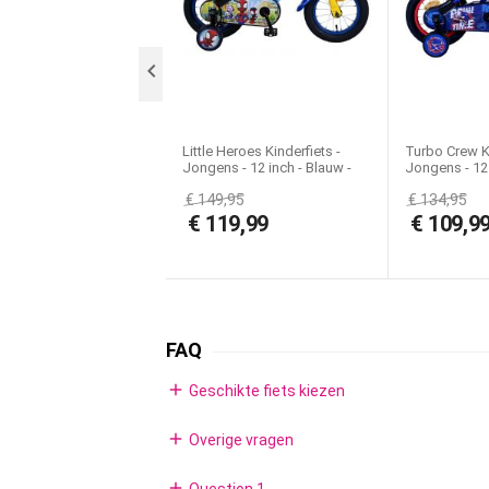
Lizenz:

Little Heroes Kinderfiets -
Turbo Crew Ki
Jongens - 12 inch - Blauw -
Jongens - 12 
Twee handremmen
Rood - Twee
€
149,95
€
134,95
€
119,99
€
109,9
FAQ
add
Geschikte fiets kiezen
add
Overige vragen
add