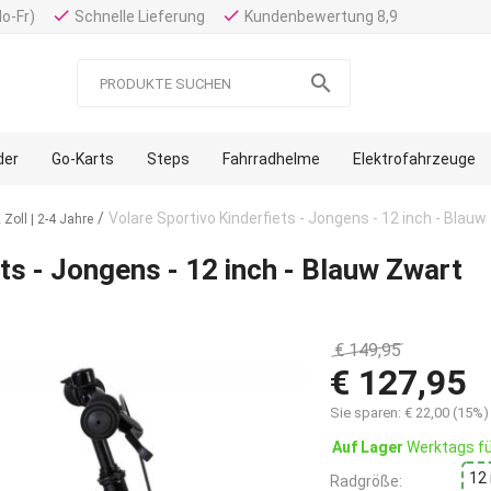
done
done
Mo-Fr)
Schnelle Lieferung
Kundenbewertung 8,9

der
Go-Karts
Steps
Fahrradhelme
Elektrofahrzeuge
/
Volare Sportivo Kinderfiets - Jongens - 12 inch - Blauw
Zoll | 2-4 Jahre
ts - Jongens - 12 inch - Blauw Zwart
€
149,95
€
127,95
Sie sparen:
€
22,00
(
15
%)
Auf Lager
Werktags fü
12
Radgröße: