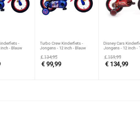
Jongensfiets, Kinderfiets, Schoolfiets, Stadsfiets
nderfiets -
Turbo Crew Kinderfiets -
Disney Cars Kinderfi
inch - Blauw
Jongens - 12 inch - Blauw
Jongens - 12 inch -
 handremmen
Rood
handremmen
€
134,95
€
159,99
9
€
99,99
€
134,99