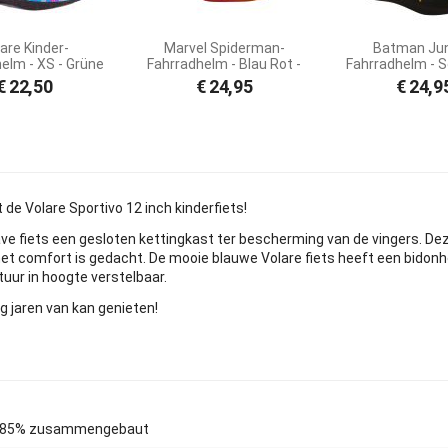
are Kinder-
Marvel Spiderman-
Batman Ju
elm - XS - Grüne
Fahrradhelm - Blau Rot -
Fahrradhelm - S
umen - 47-51 cm
51 - 55 cm
52-56 c
€
22,50
€
24,95
€
24,9
 kleines Modell
t de Volare Sportivo 12 inch kinderfiets!
ve fiets een gesloten kettingkast ter bescherming van de vingers. Dez
het comfort is gedacht. De mooie blauwe Volare fiets heeft een bidon
tuur in hoogte verstelbaar.
g jaren van kan genieten!
85% zusammengebaut