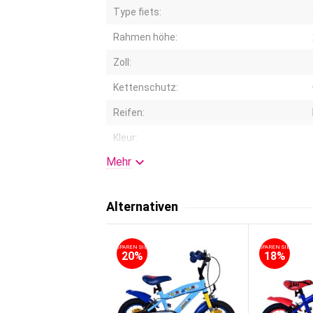
Type fiets:
Rahmen höhe:
Zoll:
Kettenschutz:
Reifen:
Kleur:

Mehr
Korb/Träger:
Lenkerhöhe einstellbar:
Alternativen
Felgen:
Federung:
SPAREN SIE
SPAREN SIE
20%
18%
Schaltung:
Stützräder: