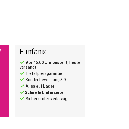
?
Funfanix
done
Vor 15:00 Uhr bestellt,
heute
versandt
done
Tiefstpreisgarantie
done
Kundenbewertung 8,9
done
Alles auf Lager
done
Schnelle Lieferzeiten
done
Sicher und zuverlässig