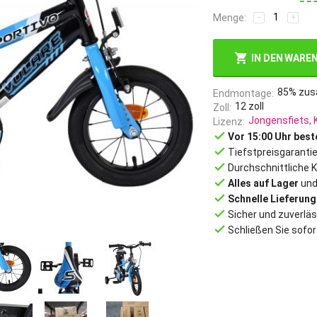
Menge:
−
+
IN DEN WARE
85% zu
Endmontage
12
zoll
Zoll
Jongensfiets, K
Lizenz
done
Vor 15:00 Uhr beste
done
Tiefstpreisgaranti
done
Durchschnittliche 
done
Alles auf Lager
und
done
Schnelle Lieferung
done
Sicher und zuverläs
done
Schließen Sie sofor