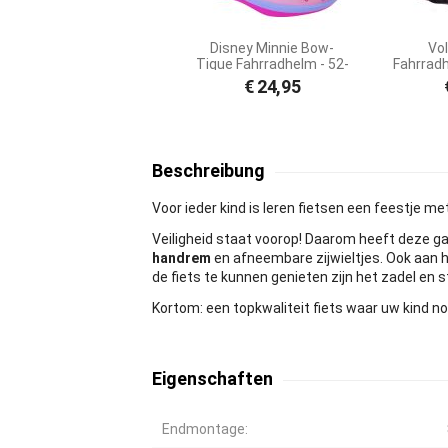
Disney Minnie Bow-
Vol
Tique Fahrradhelm - 52-
Fahrradh
56 cm
rosa Bl
€
24,95
- extra
Beschreibung
Voor ieder kind is leren fietsen een feestje me
Veiligheid staat voorop! Daarom heeft deze ga
handrem
en afneembare zijwieltjes. Ook aan 
de fiets te kunnen genieten zijn het zadel en s
Kortom: een topkwaliteit fiets waar uw kind no
Eigenschaften
Endmontage: