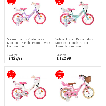
SIE
SIE
18%
18%
Volare Unicorn Kinderfiets -
Volare Unicorn Kinderfiets -
Meisjes - 14 inch - Paars - Twee
Meisjes - 14 inch - Groen -
Handremmen
Twee Handremmen
€
149,95
€
149,95
€
122,99
€
122,99
SPAREN
SPAREN
SIE
SIE
18%
17%