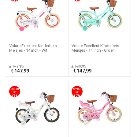
18%
18%
Volare Excellent Kinderfiets -
Volare Excellent Kinderfiets -
Meisjes - 14 inch - Wit
Meisjes - 14 inch - Groen
€
179,95
€
179,95
€
147,99
€
147,99
SPAREN
SPAREN
SIE
SIE
17%
17%