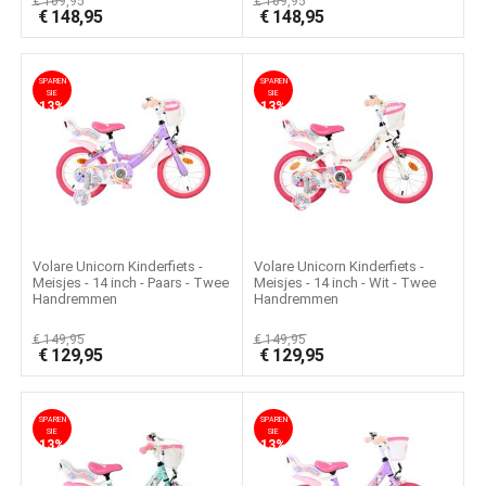
€
169,95
€
169,95
€
148,95
€
148,95
SPAREN
SPAREN
SIE
SIE
13%
13%
Volare Unicorn Kinderfiets -
Volare Unicorn Kinderfiets -
Meisjes - 14 inch - Paars - Twee
Meisjes - 14 inch - Wit - Twee
Handremmen
Handremmen
€
149,95
€
149,95
€
129,95
€
129,95
SPAREN
SPAREN
SIE
SIE
13%
13%