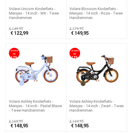
Volare Unicorn Kinderfiets -
Volare Blossom Kinderfiets -
Meisjes - 14 inch - Wit - Twee
Meisjes - 14 inch - Roze - Twee
Handremmen
Handremmen
€
149,95
€
179,95
€
122,99
€
149,95
SPAREN
SPAREN
SIE
SIE
12%
12%
Volare Ashley Kinderfiets -
Volare Ashley Kinderfiets -
Meisjes - 14 inch - Pastel Blauw
Meisjes - 14 inch - Zwart - Twee
- Twee Handremmen
Handremmen
€
169,95
€
169,95
€
148,95
€
148,95