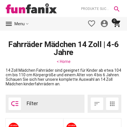

0





Menu
Fahrräder Mädchen 14 Zoll | 4-6
Jahre
< Home
14 Zoll Mädchen Fahrräder sind geeignet für Kinder ab etwa 104
cm bis 110 cm Körpergröße und einem Alter von 4 bis 6 Jahren.
Schauen Sie sich hier unsere komplette Auswahl an 14 Zoll
Mädchen kinderfahrrädern an.

Filter


SPAREN
SPAREN