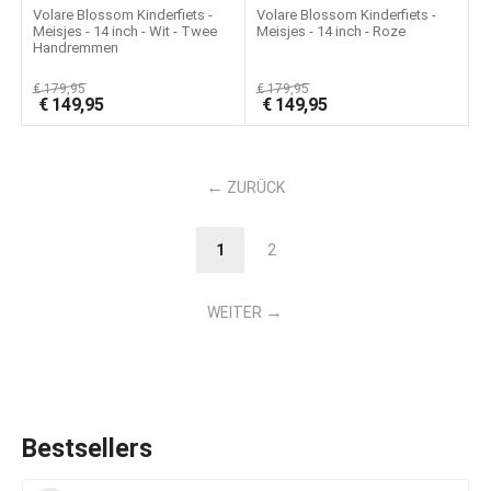
Volare Blossom Kinderfiets -
Volare Blossom Kinderfiets -
Meisjes - 14 inch - Wit - Twee
Meisjes - 14 inch - Roze
Handremmen
€
179,95
€
179,95
€
149,95
€
149,95
ZURÜCK
1
2
WEITER
Bestsellers