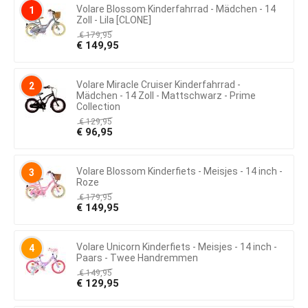
Volare Blossom Kinderfahrrad - Mädchen - 14
1
Zoll - Lila [CLONE]
€
179,95
€
149,95
Volare Miracle Cruiser Kinderfahrrad -
2
Mädchen - 14 Zoll - Mattschwarz - Prime
Collection
€
129,95
€
96,95
Volare Blossom Kinderfiets - Meisjes - 14 inch -
3
Roze
€
179,95
€
149,95
Volare Unicorn Kinderfiets - Meisjes - 14 inch -
4
Paars - Twee Handremmen
€
149,95
€
129,95