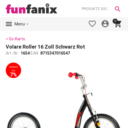

0





Menu
< Go-Karts
Volare Roller 16 Zoll Schwarz Rot
Art.-Nr.:
1654
EAN:
8715347016547
SPAREN
SIE
7%