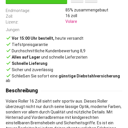
85% zusammengebaut
Endmontage
16
zoll
Zoll
Volare
Lizenz
Jungen
done
Vor 15:00 Uhr bestellt,
heute versandt
done
Tiefstpreisgarantie
done
Durchschnittliche Kundenbewertung 8,9
done
Alles auf Lager
und schnelle Lieferzeiten
done
Schnelle Lieferung
done
Sicher und zuverlässig
done
Schließen Sie sofort eine
günstige Diebstahlversicherung
ab
Beschreibung
Volare Roller 16 Zoll sieht sehr sportiv aus. Dieses Roller
überzeugt nicht nur durch seine lässige Optik, moderne Farben,
sondern vor allem durch Qualität und nützliche Details. Mit
Hinterrad und Vorderradbremse mit kindgerechten
einstellbaren Bremshebeln und Sicherheitsgriffe. Es ist ein