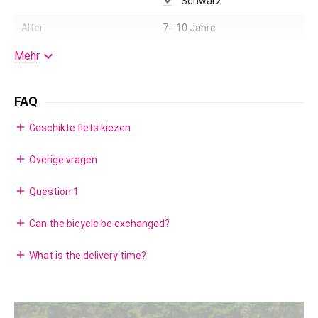
Schwarz
Alter:
7 - 10 Jahre
Reifen:
Luftbereifung

Mehr
Fahrradständer:
Stahl
FAQ
Lenkerhöhe einstellbar:
Ja
add
Geschikte fiets kiezen
Rücktrittbremsnabe:
Fußbremse
Felgen:
Stahl mit verstellbare Sp
add
Overige vragen
eichen
add
Question 1
Schaltung:
Nein
Stützräder:
Nein
add
Can the bicycle be exchanged?
Lizenz:
Volare
add
What is the delivery time?
Kleidergröße:
122 - 140