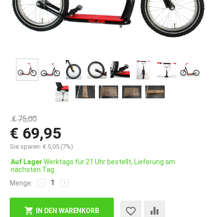
€
75,00
€
69,95
Sie sparen:
€
5,05
(
7
%)
Auf Lager
Werktags für 21 Uhr bestellt, Lieferung am
nächsten Tag
Menge:
−
+
IN DEN WARENKORB