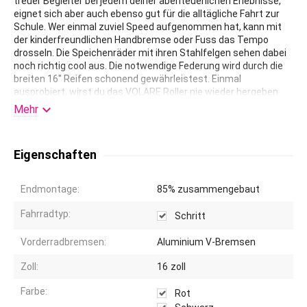
treuer Begleiter bei jedem deiner abenteuerlichen Erlebnisse,
eignet sich aber auch ebenso gut für die alltägliche Fahrt zur
Schule. Wer einmal zuviel Speed aufgenommen hat, kann mit
der kinderfreundlichen Handbremse oder Fuss das Tempo
drosseln. Die Speichenräder mit ihren Stahlfelgen sehen dabei
noch richtig cool aus. Die notwendige Federung wird durch die
breiten 16" Reifen schonend gewährleistest. Einmal
ausprobiert, wirst du das VOLARE Roller nie wieder hergeben
wollen. Hervorragende Produktqualität. Altersempfehlung ca. 7-

Mehr
10 Jahre. Jungenroller 16 Zoll / 40,64 cm.
Eigenschaften
Endmontage:
85% zusammengebaut
Fahrradtyp:
Schritt
Vorderradbremsen:
Aluminium V-Bremsen
Zoll:
16
zoll
Farbe:
Rot