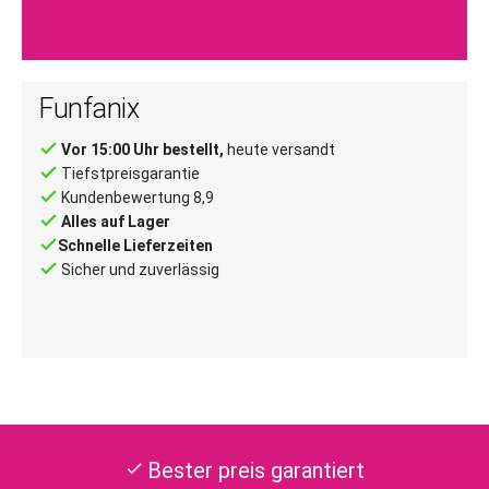
Funfanix
done
Vor 15:00 Uhr bestellt,
heute versandt
done
Tiefstpreisgarantie
done
Kundenbewertung 8,9
done
Alles auf Lager
done
Schnelle Lieferzeiten
done
Sicher und zuverlässig
Bester preis garantiert
check